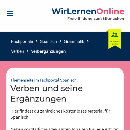
Fachportale
chevron_right
Spanisch
chevron_right
Grammatik
chevron_right
Verben
chevron_right
Verbergänzungen
Themenseite im Fachportal Spanisch:
Verben und seine
Ergänzungen
Hier findest du zahlreiches kostenloses Material für
Spanisch!
Neben sorgfältig ausgewählten Inhalten für jede Art von