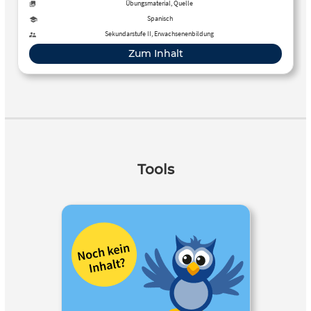
Anschluss überprüfen kannst.
Übungsmaterial, Quelle
Spanisch
Sekundarstufe II, Erwachsenenbildung
Zum Inhalt
Tools