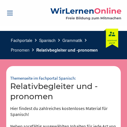
Fachportale
chevron_right
Spanisch
chevron_right
Grammatik
chevron_right
Pronomen
chevron_right
Relativbegleiter und -pronomen
Themenseite im Fachportal Spanisch:
Relativbegleiter und -
pronomen
Hier findest du zahlreiches kostenloses Material für
Spanisch!
Neben sorgfältig ausgewählten Inhalten für jede Art von