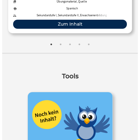
und deine Lösungen gleich überprüfen.
Übungsmaterial, Quelle
Spanisch
Sekundarstufe I, Sekundarstufe II, Erwachsenenbildung
Zum Inhalt
Tools