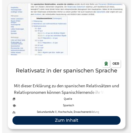
OER
Relativsatz in der spanischen Sprache
Mit dieser Erklärung zu den spanischen Relativsätzen und
Relativpronomen können Spanischlernende ihr Wissen zu
diesem Thema festigen.
Quelle
Spanisch
Sekundarstufe II, Hochschule, Erwachsenenbildung
Zum Inhalt