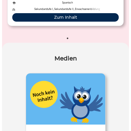
gleich überprüfen.
Spanisch
Sekundarstufe I, Sekundarstufe II, Erwachsenenbildung
Zum Inhalt
Medien