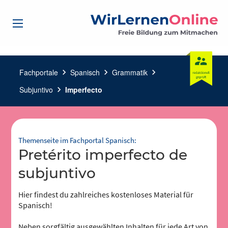
Fachportale
chevron_right
Spanisch
chevron_right
Grammatik
chevron_right
Subjuntivo
chevron_right
Imperfecto
Themenseite im Fachportal Spanisch:
Pretérito imperfecto de
subjuntivo
Hier findest du zahlreiches kostenloses Material für
Spanisch!
Neben sorgfältig ausgewählten Inhalten für jede Art von