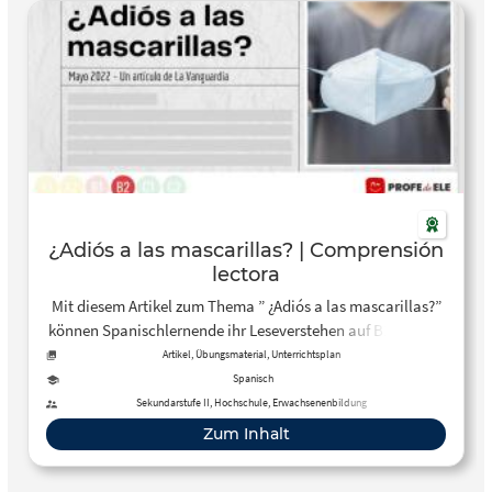
¿Adiós a las mascarillas? | Comprensión
lectora
Mit diesem Artikel zum Thema ” ¿Adiós a las mascarillas?”
können Spanischlernende ihr Leseverstehen auf B1-Niveau
trainieren. Dazu gibt es abwechslungsreiche interaktive
Artikel, Übungsmaterial, Unterrichtsplan
Aufgabenformate, die die Lernenden vor, während und
Spanisch
nach dem Lesen lösen sollen. ES: Artículo de periódico
Sekundarstufe II, Hochschule, Erwachsenenbildung
sobre el fin del uso de las mascarillas y sus consecuencias
Zum Inhalt
a nivel psicológico y medioambiental.