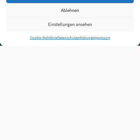
Ablehnen
Einstellungen ansehen
Anmelden
Cookie-Richtlinie
Datenschutzerklärung
Impressum
Jobs
Partner
FAQ
Quellen
Qualitätssicherung
WLO Beirat
Kontakt
Impressum
Datenschutz
Plug-in
Cookie-Richtlinie (EU)
Unsere Inhalte stehen
unter der Lizenz
CC BY
4.0
.
Für Inhalte von Partnern
achten Sie bitte auf die
Lizenzbedingungen der