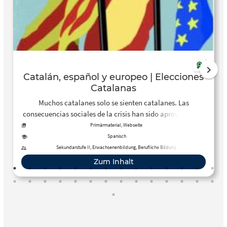
Catalán, español y europeo | Elecciones
Catalanas
Muchos catalanes solo se sienten catalanes. Las
consecuencias sociales de la crisis han sido aprovechadas
para canalizar la irritación social de una forma
Primärmaterial, Webseite
interclasista, convirtiéndola en un conflicto entre
Spanisch
Cataluña y España.
Sekundarstufe II, Erwachsenenbildung, Berufliche Bildung
Zum Inhalt