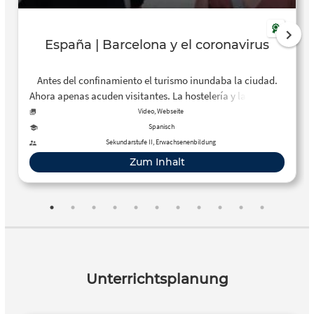
España | Barcelona y el coronavirus
Antes del confinamiento el turismo inundaba la ciudad.
Ahora apenas acuden visitantes. La hostelería y las tiendas
enfrentan una facturación cada vez menor. Pero muchos
Video, Webseite
vecinos se alegran del espacio recuperado.
Spanisch
Sekundarstufe II, Erwachsenenbildung
Zum Inhalt
Unterrichtsplanung