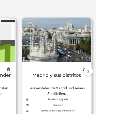
ender
Madrid y sus distritos
La I
hsten
Leseverstehen zu Madrid und seinen
Lesev
n Welt.
Stadtteilen.
Oster
aktiven
eine
Arbeitsblatt, Quelle
Spanisch
Sekundarstufe I, Sekundarstufe II,