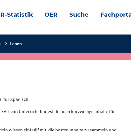
R-Statistik
OER
Suche
Fachporta
en
chevron_right
Lesen
al für Spanisch!
e Art von Unterricht findest du auch kurzweilige Inhalte für
dein Wissen ein! Hilf mit, die besten Inhalte zu sammeln und