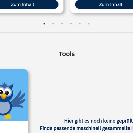
Erwachsenenbildung, Hochschule
Erwachsenenbildung, Hochschule
egliedert nach den Niveaustufen
Zum Inhalt
Zum Inhalt
”, “intermedio” und “avanzado”.
erige Vokabeln sind übersetzt
(Mouseover).
Tools
Hier gibt es noch keine geprüft
Finde passende maschinell gesammelte In