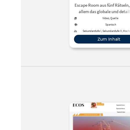
Escape Room aus fünf Rätseln,
allem das globale und detail
Leseverständnis trainiert. In 
Video, Quelle
Minuten lernen Spieler*innen e
Spanisch
wichtigsten Orte Kolumbien 
Sekundarstufe I, Sekundarstufe II, Hoch
Erwachsenenbildung
La Catedral de la Sal en Zipa
Zum Inhalt