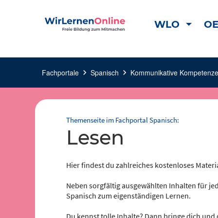
WLO
OE
Fachportale
chevron_right
Spanisch
chevron_right
Kommunikative Kompetenz
Themenseite im Fachportal Spanisch:
Lesen
Hier findest du zahlreiches kostenloses Materi
Neben sorgfältig ausgewählten Inhalten für jed
Spanisch zum eigenständigen Lernen.
Du kennst tolle Inhalte? Dann bringe dich und 