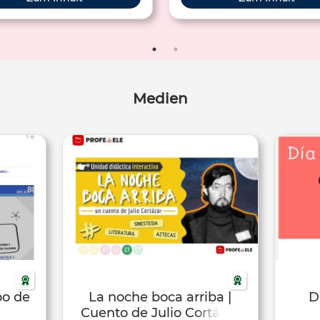
habituales y el tema de le m
Medien
bo de
La noche boca arriba |
D
Cuento de Julio Cortázar