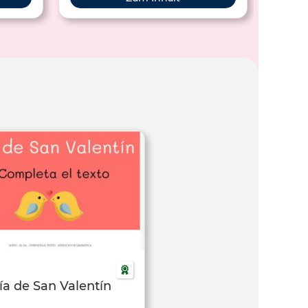
iedo.
Stilm
ía de San Valentín