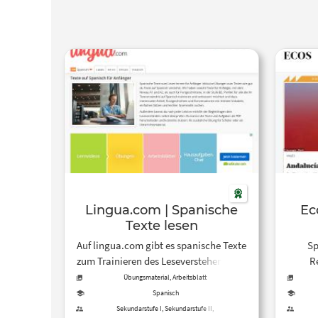
Lingua.com | Spanische
Ecos 
Texte lesen
Auf lingua.com gibt es spanische Texte
Sp
zum Trainieren des Leseverstehens. Mit
R
interaktiven Übungen zum
kul
Übungsmaterial, Arbeitsblatt
Selbstlernen sowie Texten und
Hint
Spanisch
Aufgaben als PDF.
Kult
Sekundarstufe I, Sekundarstufe II,