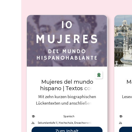
Mujeres del mundo
Ma
hispano | Textos con
huecos
Mit zehn kurzen biographischen
Lesev
Lückentexten und anschließenden
Fragen zum Textverstehen lernen
Spanischlernende herausragende
Spanisch
Frauen der spansichsprachigen Welt
Sekundarstufe II, Hochschule, Erwachsenenbildung
kennen. ES: A través de estas diez
Zum Inhalt