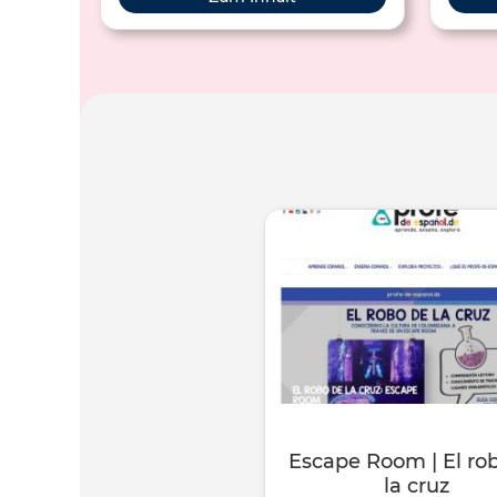
breves biografías conocerás la vida de
diez mujeres del mundo
hispanohablante que dejaron grandes
aportaciones.
Escape Room | El ro
la cruz