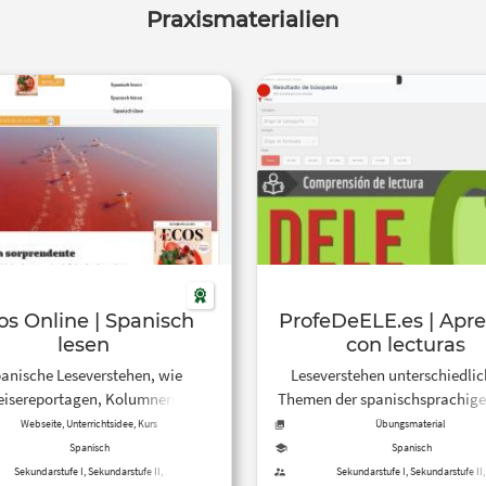
Praxismaterialien
Online | Spanisch
ProfeDeELE.es | Apr
lesen
con lecturas
anische Leseverstehen, wie
Leseverstehen unterschiedlic
eisereportagen, Kolumnen,
Themen der spanischsprachige
inarische Schwerpunkte und
Für alle Niveaustufen mit inter
Webseite, Unterrichtsidee, Kurs
Übungsmaterial
ergrundartikel zur spanischen
Übungen und Spielen.
Spanisch
Spanisch
ur und Lebensart. Die Beiträge
Sekundarstufe I, Sekundarstufe II,
Sekundarstufe I, Sekundarstufe II,