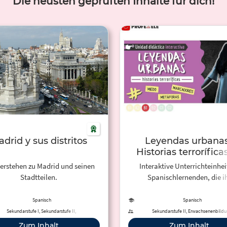
Die neusten geprüften Inhalte für dich!
drid y sus distritos
Leyendas urbanas
Historias terrorífica
aptas para miedos
erstehen zu Madrid und seinen
Interaktive Unterrichteinhei
Stadtteilen.
Spanischlernenden, die i
Leseverstehen mit Stadt- 
Gruselgeschichten trainieren 
Spanisch
Spanisch
ES: Unidad didáctica interacti
Sekundarstufe I, Sekundarstufe II,
Sekundarstufe II, Erwachsenenbild
Erwachsenenbildung
trabajar las leyendas urba
Zum Inhalt
Zum Inhalt