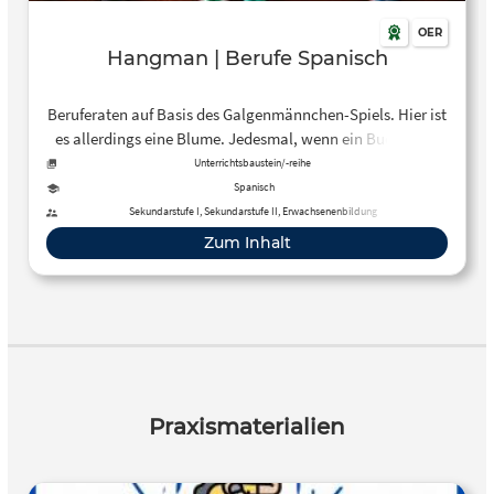
OER
Hangman | Berufe Spanisch
Beruferaten auf Basis des Galgenmännchen-Spiels. Hier ist
es allerdings eine Blume. Jedesmal, wenn ein Buchstabe
nicht im Wort vorkommt, verliert die Blume ein Blatt.
Unterrichtsbaustein/-reihe
Spanisch
Sekundarstufe I, Sekundarstufe II, Erwachsenenbildung
Zum Inhalt
Praxismaterialien