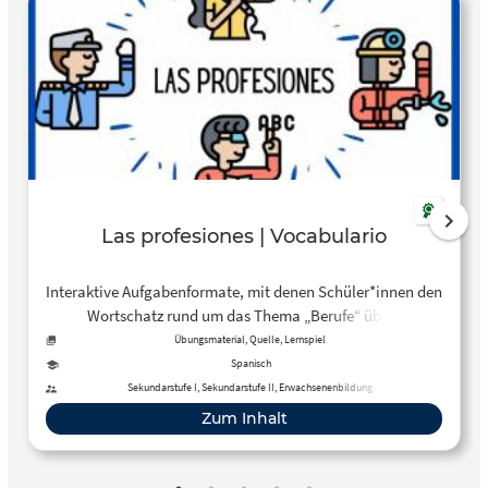
Las profesiones | Vocabulario
Interaktive Aufgabenformate, mit denen Schüler*innen den
Wortschatz rund um das Thema „Berufe“ üben,
wiederholen und festigen können.
Übungsmaterial, Quelle, Lernspiel
Spanisch
Sekundarstufe I, Sekundarstufe II, Erwachsenenbildung
Zum Inhalt