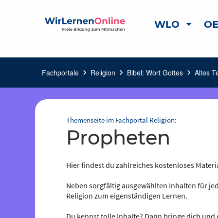
WLO
OE
Fachportale
chevron_right
Religion
chevron_right
Bibel: Wort Gottes
chevron_right
Altes T
Themenseite im Fachportal Religion:
Propheten
Hier findest du zahlreiches kostenloses Materia
Neben sorgfältig ausgewählten Inhalten für jed
Religion zum eigenständigen Lernen.
Du kennst tolle Inhalte? Dann bringe dich und 