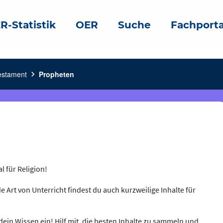
R-Statistik
OER
Suche
Fachporta
estament
chevron_right
Propheten
l für Religion!
e Art von Unterricht findest du auch kurzweilige Inhalte für
dein Wissen ein! Hilf mit, die besten Inhalte zu sammeln und