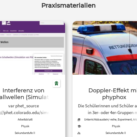
Praxismaterialien
Interferenz von
Doppler-Effekt m
allwellen (Simulation
phyphox
von PhET)
var phet_source
Die Schülerinnen und Schüler a
s://phet.colorado.edu/sims/html/wave-
in 3er- oder 4er-Gruppen 
interference/latest/wave-
mindestens 2 Smartphones
Arbeitsblatt
Unterrichtsbaustein/-reihe, Experiment, Arb
ce_de.html ‘ Abb. 1 Erzeuge
phyphox. Im Browser werde
Physik
Physik
ellen mit einem tropfenden
Erklärvideo angeschaut und
Sekundarstufe II
Sekundarstufe II