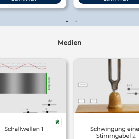
ruktiver Interferenz verstärken
menschlichen Ohren oder e
ch die einzelnen Wellen, bei
Mikrophon Signale erzeugen. 
ruktiver Interferenz löschen…
Physik erklärt die Grundlag
Medien
Schallwellen 1
Schwingung eine
Stimmgabel 2