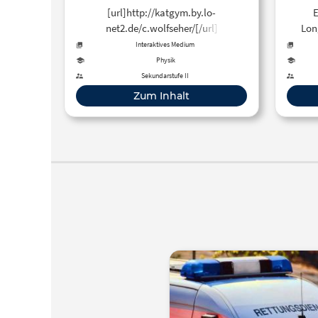
[url]http://katgym.by.lo-
E
net2.de/c.wolfseher/[/url]
Lon
Interaktives Medium
Physik
Sekundarstufe II
Zum Inhalt