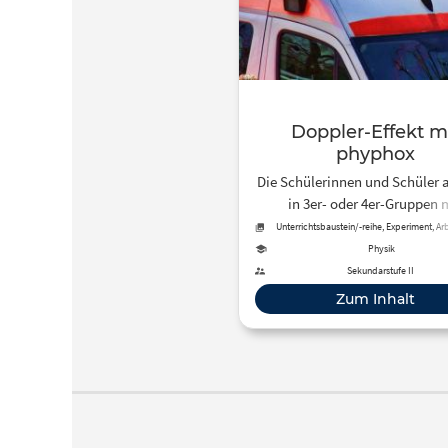
Doppler-Effekt m
phyphox
Die Schülerinnen und Schüler 
in 3er- oder 4er-Gruppen 
mindestens 2 Smartphones
Unterrichtsbaustein/-reihe, Experiment, Arb
phyphox. Im Browser werde
Physik
Erklärvideo angeschaut und
Sekundarstufe II
Anwendungen des Doppler-Ef
Zum Inhalt
recherchiert. Die Berechnung 
abschließend auf Papier