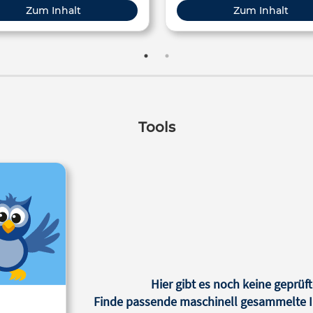
hahn, einem Lautsprecher oder
Anwendungen des Doppler-Ef
Zum Inhalt
Zum Inhalt
einem Laser! Erzeuge
recherchiert. Die Berechnung 
Interferenzmuster…
abschließend auf Papier
Tools
Hier gibt es noch keine geprüft
Finde passende maschinell gesammelte In