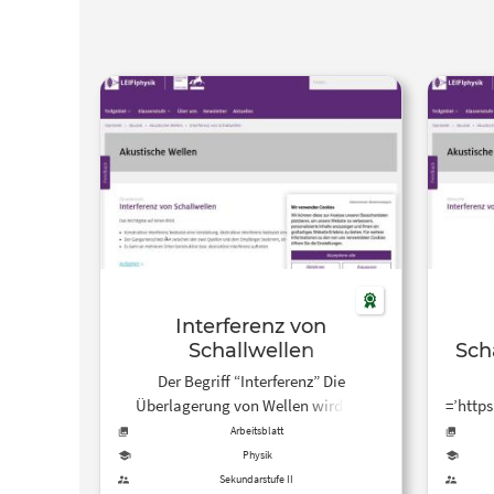
Interferenz von
Schallwellen
Sch
Der Begriff “Interferenz” Die
Überlagerung von Wellen wird als
=’http
Interferenz bezeichnet. Dabei sind zwei
Arbeitsblatt
Fälle von besonderer Bedeutung:
interferen
Physik
konstruktive Interferenz und
W
Sekundarstufe II