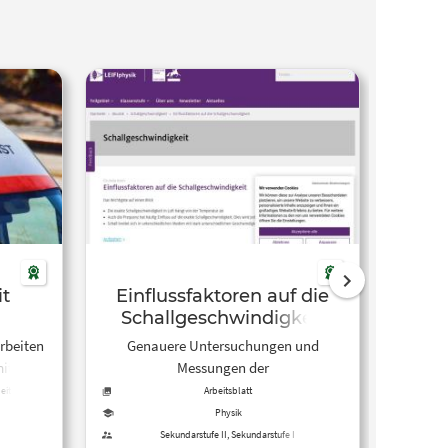
it
Einflussfaktoren auf die
Üb
Schallgeschwindigkeit
rbeiten
Genauere Untersuchungen und
Ak
mit
Messungen der
bena
 mit
Schallgeschwindigkeiten zeigten, dass
einige
eitsblatt
Arbeitsblatt
n das
die exakte
dazu
Physik
 die
Ausbreitungsgeschwindigkeit von
B
Sekundarstufe II, Sekundarstufe I