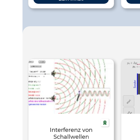
einem Laser! Erzeuge
konst
Interferenzmuster…
si
dest
Interferenz von
Schallwellen