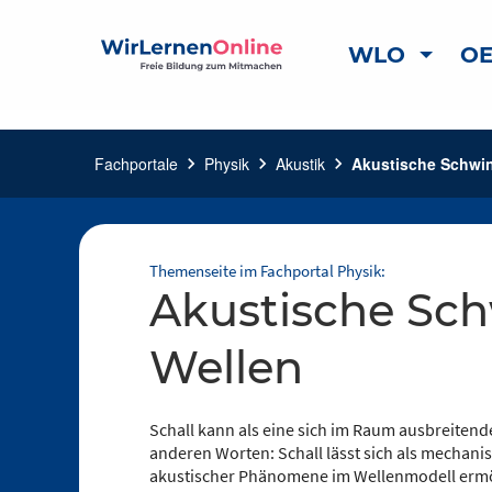
WLO
OE
Fachportale
chevron_right
Physik
chevron_right
Akustik
chevron_right
Akustische Schwi
Themenseite im Fachportal Physik:
Akustische Schwingungen &
Wellen
Schall kann als eine sich im Raum ausbreiten
anderen Worten: Schall lässt sich als mechani
akustischer Phänomene im Wellenmodell ermög