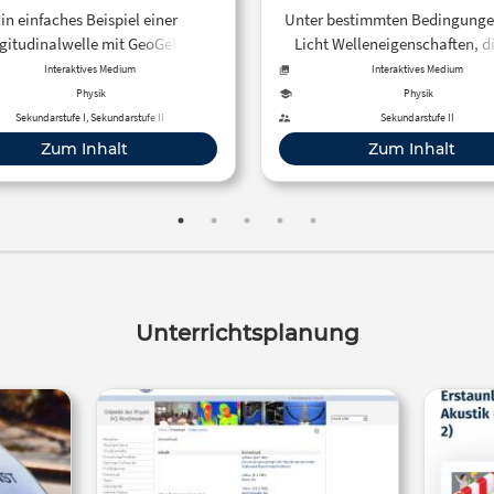
in einfaches Beispiel einer
Unter bestimmten Bedingunge
gitudinalwelle mit GeoGebra
Licht Welleneigenschaften, d
modelliert.
dem vereinfachten Modell 
Interaktives Medium
Interaktives Medium
„Lichtstrahlen“ nicht erklärba
Physik
Physik
Um beispielsweise auch Farbsp
Sekundarstufe I, Sekundarstufe II
Sekundarstufe II
Interferenz- und
Zum Inhalt
Zum Inhalt
Polarisationserscheinung
beschreiben zu können, geht 
der „modernen“ Optik von e
Wellenmodell des Lichts a
Unterrichtsplanung