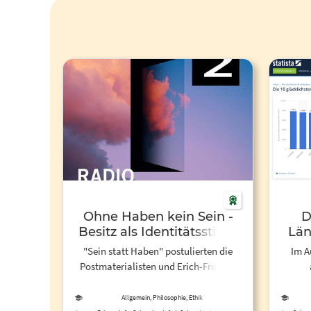
Ohne Haben kein Sein -
D
Besitz als Identitätsstifter
Län
"Sein statt Haben" postulierten die
Im A
Postmaterialisten und Erich-Fromm-
Anhänger der 70er Jahre und auch
Zufri
heute steht die Idee vom "Weniger ist
Welt: 
Allgemein, Philosophie, Ethik