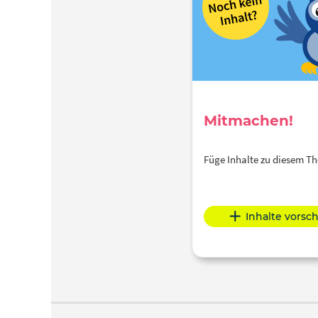
daran 
Auge
K
kompl
Mitmachen!
Füge Inhalte zu diesem 
Inhalte vorsc