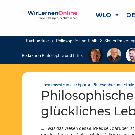
WLO
OE
Fachportale
chevron_right
Philosophie und Ethik
chevron_right
Sinnorientierun
Redaktion Philosophie und Ethik:
Themenseite im Fachportal Philosophie und Ethik:
philosophische Ideen über
glückliches Le
„... was das Wesen des Glückes sei, darüber is
die des Denkers..." (Aristoteles: Nikomachische