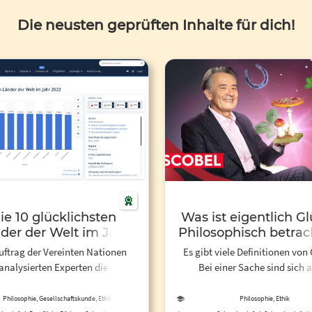
Die neusten geprüften Inhalte für dich!
ie 10 glücklichsten
Was ist eigentlich G
der der Welt im Jahr
Philosophisch betrach
2022 | statista
Gert Scobel
uftrag der Vereinten Nationen
Es gibt viele Definitionen von
analysierten Experten die
Bei einer Sache sind sich a
edenheit von Menschen in aller
Definitionen einig: Leiden ist s
Mit einem Durchschnittswert von
Oft leiden wir grade auf der 
Philosophie, Gesellschaftskunde, Ethik
Philosophie, Ethik