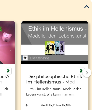
lück?
Die philosophische Ethik
Phil
tet |
im Hellenismus - Modelle
der Lebenskunst | Ethik 12
 Glück.
Ethik im Hellenismus - Modelle der
Fragen
lle
Lebenskunst: Wie kann man ein geiles
chlecht.
Leben führen? Viele Philosophen haben
Suche
sich Gedanken darüber gemacht und
Geschichte, Philosophie, Ethik