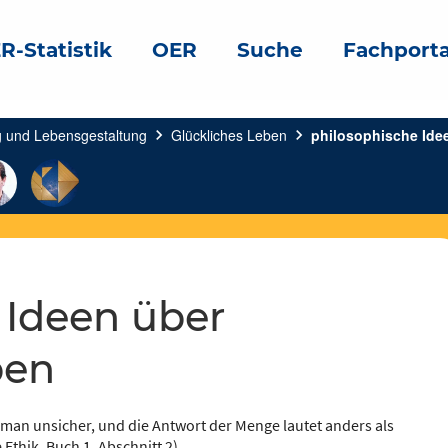
R-Statistik
OER
Suche
Fachporta
g und Lebensgestaltung
chevron_right
Glückliches Leben
chevron_right
philosophische Ide
ben
t man unsicher, und die Antwort der Menge lautet anders als
 Ethik, Buch 1, Abschnitt 2)