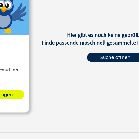
zu Denken, dass dieser
den Sinn noch nicht gefunden? 
nblick bald wieder vorbei ist.
5. Was WIR aus dem Sinn m
lingt vielleicht alles etwas
iziert, aber keine Sorge: Glück
kann gelernt werden!
Hier gibt es noch keine geprüft
Finde passende maschinell gesammelte In
Suche öffnen
Thema hinzu…
hlagen