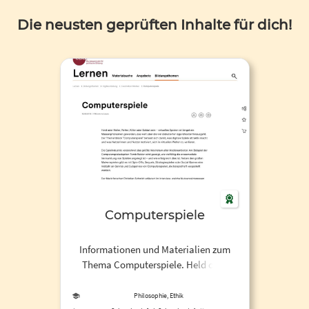
Die neusten geprüften Inhalte für dich!
Computerspiele
Informationen und Materialien zum
Thema Computerspiele. Held oder
Heiler, Retter, Killer oder Soldat sein –
virtuelles Spielen ist längst ein
Philosophie, Ethik