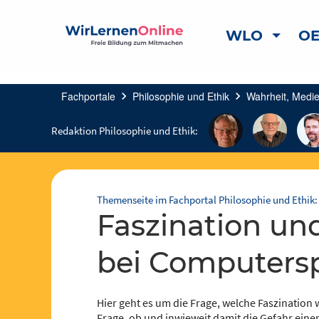
WLO
OE
Fachportale
chevron_right
Philosophie und Ethik
chevron_right
Wahrheit, Medie
Redaktion Philosophie und Ethik:
Themenseite im Fachportal Philosophie und Ethik:
Faszination und Suchtproblematik
bei Computersp
Hier geht es um die Frage, welche Faszinatio
Frage, ob und inwieweit damit die Gefahr eine