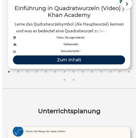
Einführung in Quadratwurzeln (Video) |
Khan Academy
Lerne das Qudratwurzelsymbol (die Hauptwurzel) kennen
und was es bedeutet eine Quadratwurzel zu bestimmen.
Lerne auch wie du einfache Quadratwurzel-Gleichungen
Video, Übungsmaterial
löst.
Mathematik
Sekundarstufe I
Zum Inhalt
Unterrichtsplanung