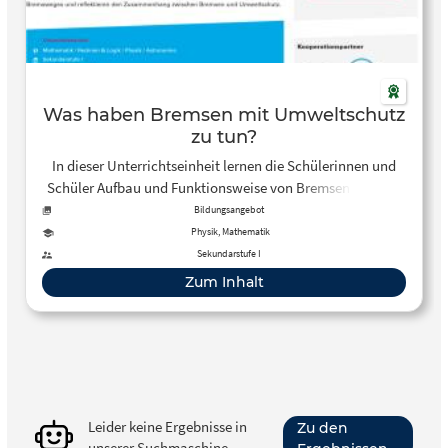
Was haben Bremsen mit Umweltschutz
zu tun?
In dieser Unterrichtseinheit lernen die Schülerinnen und
Schüler Aufbau und Funktionsweise von Bremsen kennen.
Zudem erlernen sie die Berechnung des Bremsweges und
Bildungsangebot
reflektieren den Zusammenhang zwischen Bremsen und
Physik, Mathematik
Umweltschutz.
Sekundarstufe I
Zum Inhalt
Leider keine Ergebnisse in
Zu den
unserer Suchmaschine