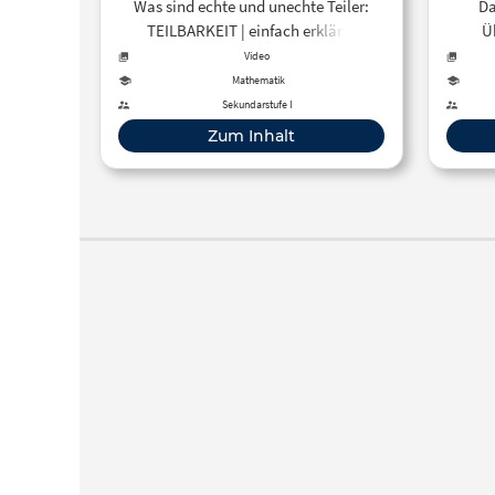
Was sind echte und unechte Teiler:
Da
erklärt | ObachtMathe –
TEILBARKEIT | einfach erklärt |
Ü
YouTube
ObachtMathe
Lös
Video
Mathematik
h
Sekundarstufe I
Zum Inhalt
https:
http
Häufi
durch
geteil
und
en
erken
du die
ist te
Ziffer e
wenn 
ist. 
Ziff