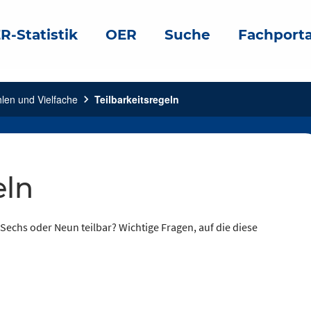
R-Statistik
OER
Suche
Fachporta
hlen und Vielfache
chevron_right
Teilbarkeitsregeln
eln
, Sechs oder Neun teilbar? Wichtige Fragen, auf die diese