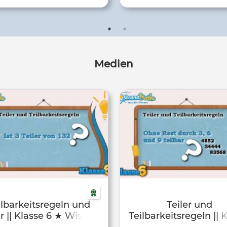
Medien
ilbarkeitsregeln und
Teiler und
er || Klasse 6 ★ Wissen
Teilbarkeitsregeln || 
6 ★ Übung 1