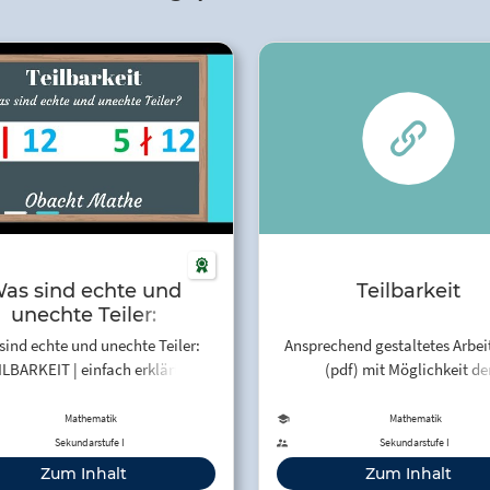
as sind echte und
Teilbarkeit
unechte Teiler:
ILBARKEIT | einfach
sind echte und unechte Teiler:
Ansprechend gestaltetes Arbei
lärt | ObachtMathe -
ILBARKEIT | einfach erklärt |
(pdf) mit Möglichkeit de
YouTube
ObachtMathe
eigenständigen Überprüfung
Ergebnisse
Mathematik
Mathematik
Sekundarstufe I
Sekundarstufe I
Zum Inhalt
Zum Inhalt