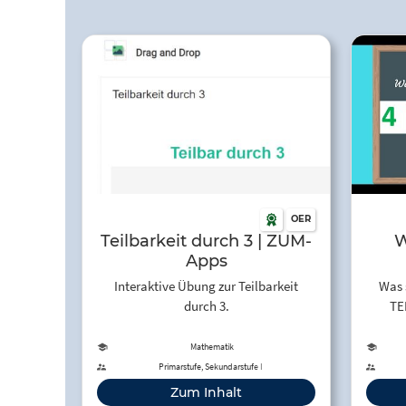
OER
Teilbarkeit durch 3 | ZUM-
W
Apps
TE
Interaktive Übung zur Teilbarkeit
Was 
erk
durch 3.
TE
Mathematik
Primarstufe, Sekundarstufe I
Zum Inhalt