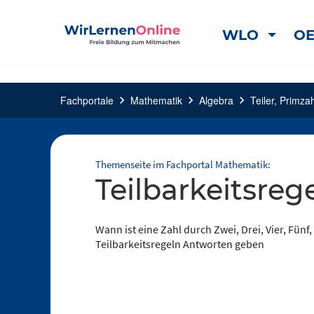
WLO
OE
Fachportale
chevron_right
Mathematik
chevron_right
Algebra
chevron_right
Teiler, Primza
Themenseite im Fachportal Mathematik:
Teilbarkeitsreg
Wann ist eine Zahl durch Zwei, Drei, Vier, Fünf
Teilbarkeitsregeln Antworten geben