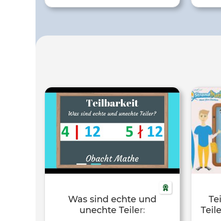
Was sind echte und
Te
unechte Teiler:
Teil
TEILBARKEIT | einfach