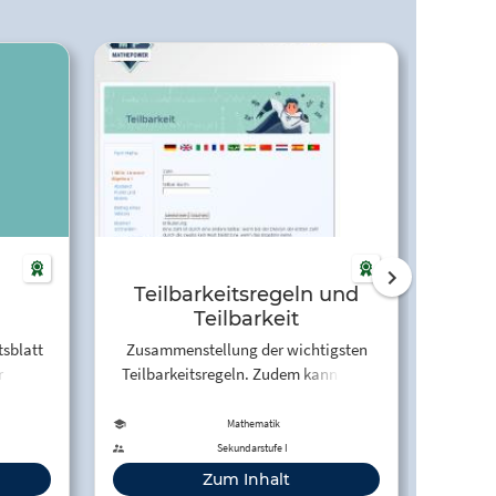
Teilbarkeitsregeln und
Lernw
Teilbarkeit
iner
sm
tsblatt
Zusammenstellung der wichtigsten
Umf
r
Teilbarkeitsregeln. Zudem kann man
Thema '
 der
berechnen lassen , ob eine Zahl durch
von Re
eine andere Zahl teilbar ist.
P
Mathematik
Sekundarstufe I
Zum Inhalt