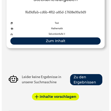
f6d9dfab-cd6b-4f02-a85d-17608e99a9d9
Tool
Mathematik
Sekundarstufe II
Zum Inhalt
Leider keine Ergebnisse in
Zu den
unserer Suchmaschine
Ergebnissen
Inhalte vorschlagen