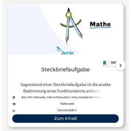
OER
Steckbriefaufgabe
Gegenstand einer Steckbriefaufgabe ist die exakte
Bestimmung eines Funktionsterms anhand von
vorgegebenen Informationen.
Bild, Wiki, Webseite, Unterrichtsbaustein/-reihe, Arbeitsblatt, Kreative, offene
Aktivität, Tool, Kurs
Mathematik
Sekundarstufe II
Zum Inhalt