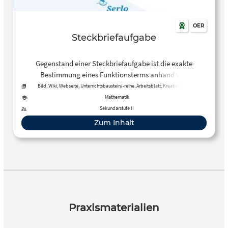
OER
Steckbriefaufgabe
Gegenstand einer Steckbriefaufgabe ist die exakte
Bestimmung eines Funktionsterms anhand von
vorgegebenen Informationen.
Bild, Wiki, Webseite, Unterrichtsbaustein/-reihe, Arbeitsblatt, Kreative, offene
Aktivität, Tool, Kurs
Mathematik
Sekundarstufe II
Zum Inhalt
Praxismaterialien