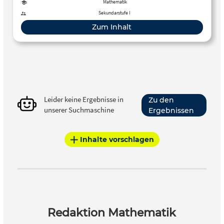
Zufallsexperimenten, sowie die Statistik. Grundbegriffe
Mathematik
Diese Artikel beinhalten die elementaren Definitionen der
Sekundarstufe I
Stochastik. …
Zum Inhalt
Leider keine Ergebnisse in
Zu den
unserer Suchmaschine
Ergebnissen
Inhalte vorschlagen
Redaktion Mathematik