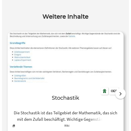
Weitere Inhalte
OER
Stochastik
Die Stochastik ist das Teilgebiet der Mathematik, das sich
mit dem Zufall beschäftigt. Wichtige Gegenstände der
Stochastik sind die Beschreibung und Untersuchung von
Wiki