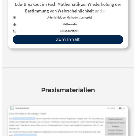
Edu-Breakout im Fach Mathematik zur Wiederholung der
Bestimmung von Wahrscheinlichkeit und zum
Kennenlernen von Laplace und der Laplace-
Unterrichtsidee, Methoden, Lernspiel
Wahrscheinlichkeit. Förderung der Teamfähigkeit und
Mathematik
Problemlösekompetenz; relative Häufigkeit,
Sekundarstufe I
Zufallsexperiment
Zum Inhalt
Praxismaterialien