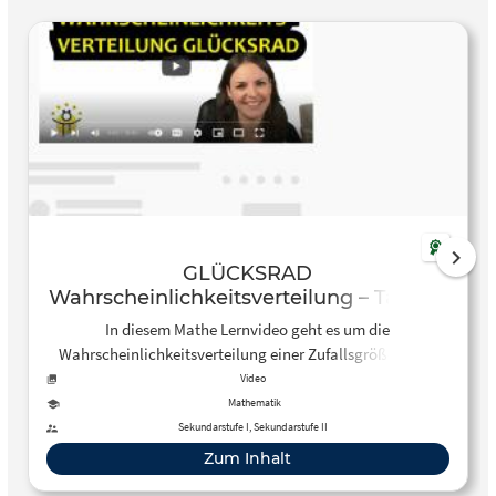
GLÜCKSRAD
Wahrscheinlichkeitsverteilung – Tabelle
erstellen, Wahrscheinlichkeit berechnen
In diesem Mathe Lernvideo geht es um die
– YouTube
Wahrscheinlichkeitsverteilung einer Zufallsgröße X. Ich
erkläre euch an einem…
Video
Mathematik
Sekundarstufe I, Sekundarstufe II
Zum Inhalt