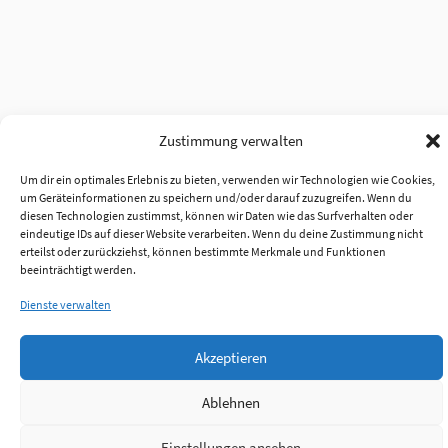
Zustimmung verwalten
Um dir ein optimales Erlebnis zu bieten, verwenden wir Technologien wie Cookies,
um Geräteinformationen zu speichern und/oder darauf zuzugreifen. Wenn du
Anmelden
diesen Technologien zustimmst, können wir Daten wie das Surfverhalten oder
eindeutige IDs auf dieser Website verarbeiten. Wenn du deine Zustimmung nicht
erteilst oder zurückziehst, können bestimmte Merkmale und Funktionen
Jobs
Partner
FAQ
Quellen
beeinträchtigt werden.
Dienste verwalten
Qualitätssicherung
WLO Beirat
Kontakt
Impressum
Datenschutz
Plug-in
Akzeptieren
Cookie-Richtlinie (EU)
Ablehnen
Einstellungen ansehen