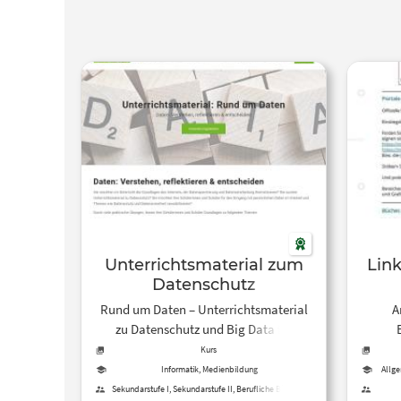
Unterrichtsmaterial zum
Link
Datenschutz
Rund um Daten – Unterrichtsmaterial
A
zu Datenschutz und Big Data für
Schulen. Videos, PDFs, Druckvorlagen.
fäch
Kurs
Informatik, Medienbildung
Allge
Sekundarstufe I, Sekundarstufe II, Berufliche Bildung