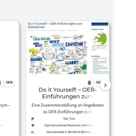
OER
OER
Do it Yourself! – OER-
Q
Einführungen zum
Selbstlernen – open-
Edu
nym –
Eine Zusammenstellung an Angeboten
Open 
educational-
zu OER-Einführungen zum
OER
resources.de/do-it-
ng –
Selbstlernen.
Leh
Tool, Kurs
yourself-oer-
rache,
Bild
prache,
Open Educational Resources, Informatik,
einfuehrungen-zum-
cational
Medienbildung
n,
weise
Sekundarstufe II, Berufliche Bildung,