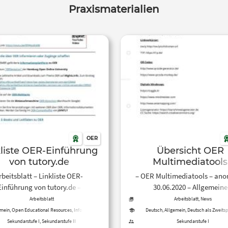
Praxismaterialien
OER
liste OER-Einführung
Übersicht OER
von tutory.de
Multimediatools
rbeitsblatt – Linkliste OER-
– OER Multimediatools – ano
Einführung von tutory.de –
30.06.2020 – Allgemeine
erverbindend – tutory.de […]
Hochschulreife, Weiterbildu
Arbeitsblatt
Arbeitsblatt, News
Deutsch, Deutsch als Fremdsp
mein, Open Educational Resources, Informatik
Deutsch, Allgemein, Deutsch als Zweits
Medienbildung, Sachunterricht, Open Edu
fächerverbindend, Medie
Sekundarstufe I, Sekundarstufe II
Sekundarstufe I
Resources, Informatik