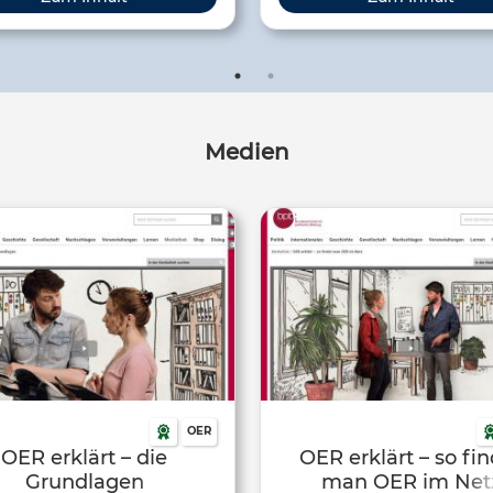
weiterzuentwickeln, zu verwen
auch s
Medien
OER
OER erklärt – die
OER erklärt – so fi
Grundlagen
man OER im Net