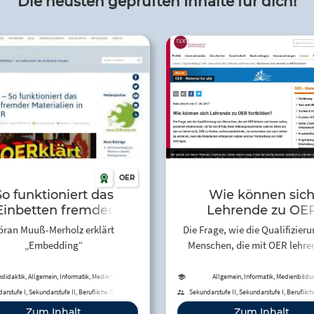
Die neusten geprüften Inhalte für dich!
OER
So funktioniert das
Wie können sic
Einbetten fremder
Lehrende zu OE
rialien in eigene OER
fortbilden?
öran Muuß-Merholz erklärt
Die Frage, wie die Qualifizier
- #OERklärt
„Embedding“
Menschen, die mit OER lehre
lernen sollen, gestaltet werde
ist für den Erfolg freier
didaktik, Allgemein, Informatik, Medienbildung
Allgemein, Informatik, Medienbildu
Bildungsmaterialien zentral. D
arstufe I, Sekundarstufe II, Berufliche Bildung,
Sekundarstufe II, Sekundarstufe I, Beruflich
Erwachsenenbildung
Erwachsenenbildung
wer es beherrscht, OER zu fi
Zum Inhalt
Zum Inhalt