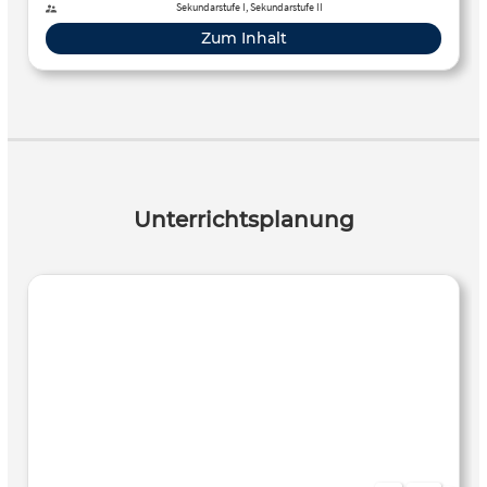
warum trotzdem nicht alles golden war.
Sekundarstufe I, Sekundarstufe II
Zum Inhalt
Unterrichtsplanung