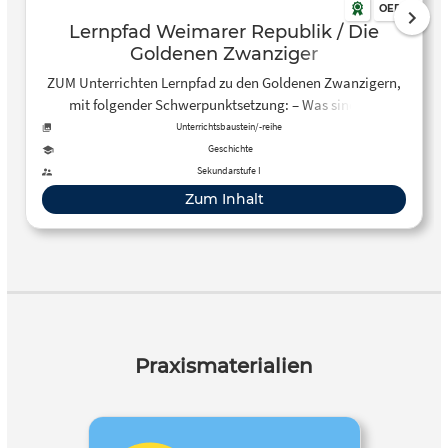
OER
Lernpfad Weimarer Republik / Die
Goldenen Zwanziger
ZUM Unterrichten Lernpfad zu den Goldenen Zwanzigern,
mit folgender Schwerpunktsetzung: – Was sind die
Goldenen Zwanziger? – Die Goldenen Zwanziger an einem
Unterrichtsbaustein/-reihe
Beispiel (Massenmedien, Wissenschaft & Technik, Kunst &
Geschichte
Kultur, Gesellschaft & Soziales.) untersuchen. – Waren die
Sekundarstufe I
Goldenen Zwanziger wirklich golden?
Zum Inhalt
Praxismaterialien