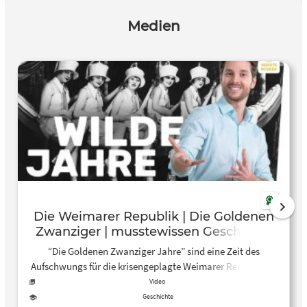
all kinds of other stuff.
Medien
Die Weimarer Republik | Die Goldenen
Zwanziger | musstewissen Geschichte
“Die Goldenen Zwanziger Jahre” sind eine Zeit des
Aufschwungs für die krisengeplagte Weimarer Republik. In
diesem Video erklärt dir Mirko, woher dieser Aufschwung
Video
kommt, wie er das Leben der Menschen verändert und
Geschichte