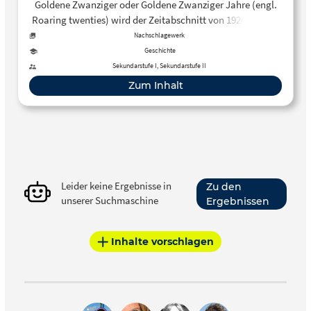
Goldene Zwanziger oder Goldene Zwanziger Jahre (engl.
Roaring twenties) wird der Zeitabschnitt von 1924-1929 in
Deutschland genannt. Nach dem Ersten Weltkrieg
Nachschlagewerk
herrschte Armut, Hunger, Krankheit. Ganz Deutschland
Geschichte
versank in Elend und Chaos. 1923 kam dann das Krisenjahr
Sekundarstufe I, Sekundarstufe II
der Republik mit vielen Krisen, insbesondere dem
Zum Inhalt
Höhepunkt der Inflation, mit dem Ruhrkampf und dem
Hitlerputsch.
Leider keine Ergebnisse in
Zu den
unserer Suchmaschine
Ergebnissen
Inhalte vorschlagen