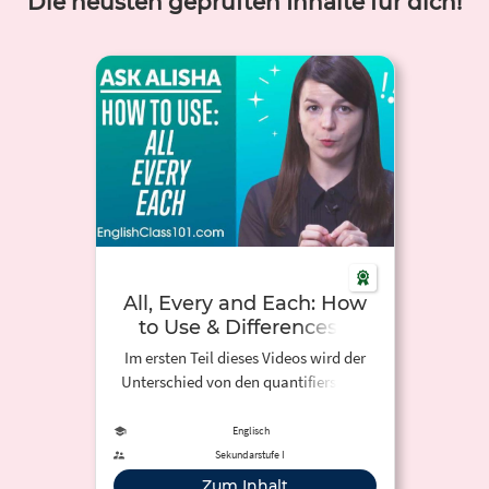
Die neusten geprüften Inhalte für dich!
All, Every and Each: How
to Use & Differences -
Basic English Grammar
Im ersten Teil dieses Videos wird der
Unterschied von den quantifiers "all,
every, each" erklärt.
Englisch
Sekundarstufe I
Zum Inhalt