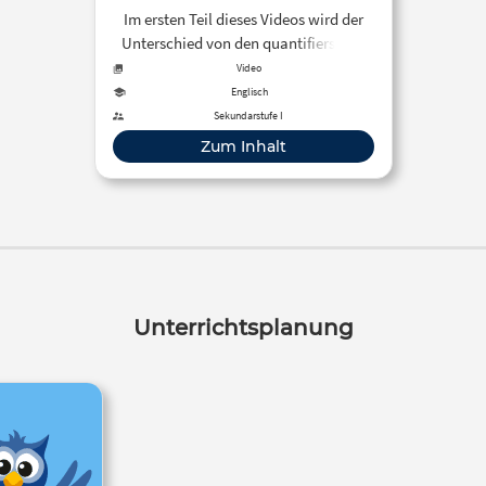
Basic English Grammar
Im ersten Teil dieses Videos wird der
Unterschied von den quantifiers “all,
every, each” erklärt.
Video
Englisch
Sekundarstufe I
Zum Inhalt
Unterrichtsplanung