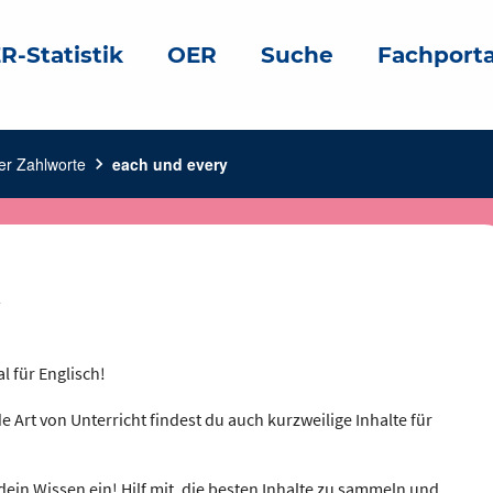
R-Statistik
OER
Suche
Fachporta
er Zahlworte
chevron_right
each und every
l für Englisch!
e Art von Unterricht findest du auch kurzweilige Inhalte für
dein Wissen ein! Hilf mit, die besten Inhalte zu sammeln und