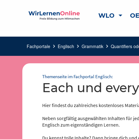
WLO
OE
Fachportale
chevron_right
Englisch
chevron_right
Grammatik
chevron_right
Quantifiers od
Themenseite im Fachportal Englisch:
each und every
Hier findest du zahlreiches kostenloses Materia
Neben sorgfältig ausgewählten Inhalten für jed
Englisch zum eigenständigen Lernen.
Du kennst tolle Inhalte? Dann bringe dich und 