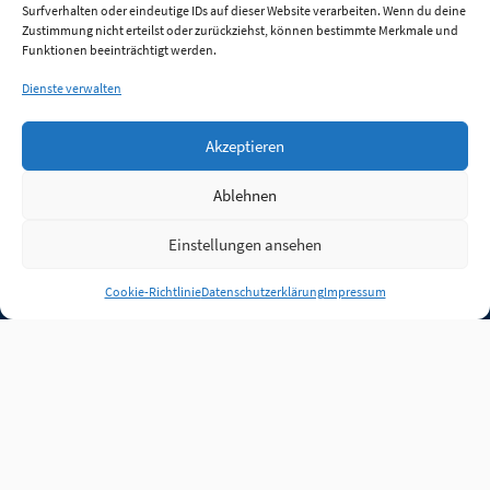
Surfverhalten oder eindeutige IDs auf dieser Website verarbeiten. Wenn du deine
Zustimmung nicht erteilst oder zurückziehst, können bestimmte Merkmale und
Funktionen beeinträchtigt werden.
Dienste verwalten
Akzeptieren
Ablehnen
Einstellungen ansehen
Anmelden
Cookie-Richtlinie
Datenschutzerklärung
Impressum
Jobs
Partner
FAQ
Quellen
Qualitätssicherung
WLO Beirat
Kontakt
Impressum
Datenschutz
Plug-in
Cookie-Richtlinie (EU)