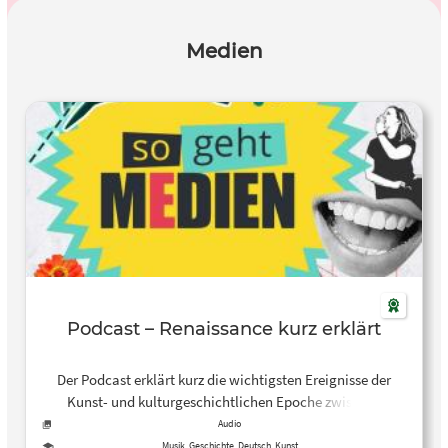
Medien
Podcast – Renaissance kurz erklärt
Der Podcast erklärt kurz die wichtigsten Ereignisse der
Kunst- und kulturgeschichtlichen Epoche zwischen
Mittelalter und Barock, den Beginn der Neuzeit.
Audio
Musik, Geschichte, Deutsch, Kunst