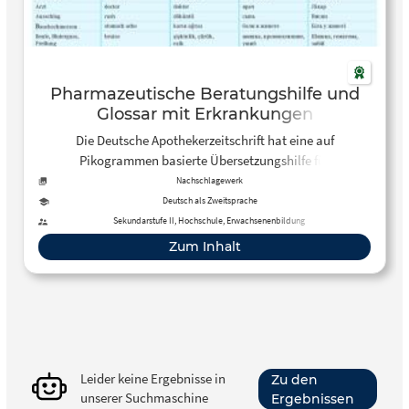
Pharmazeutische Beratungshilfe und
Glossar mit Erkrankungen
Die Deutsche Apothekerzeitschrift hat eine auf
Pikogrammen basierte Übersetzungshilfe für
Abgabehinweise und ein Glossar mit wichtigen
Nachschlagewerk
Krankheiten zusammengestellt. Ukrainisch und andere
Deutsch als Zweitsprache
Sprachen.
Sekundarstufe II, Hochschule, Erwachsenenbildung
Zum Inhalt
Leider keine Ergebnisse in
Zu den
unserer Suchmaschine
Ergebnissen