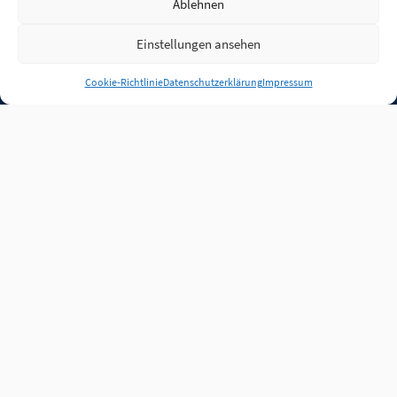
Ablehnen
Einstellungen ansehen
Anmelden
Cookie-Richtlinie
Datenschutzerklärung
Impressum
Jobs
Partner
FAQ
Quellen
Qualitätssicherung
WLO Beirat
Kontakt
Impressum
Datenschutz
Plug-in
Cookie-Richtlinie (EU)
Unsere Inhalte stehen
unter der Lizenz
CC BY
4.0
.
Für Inhalte von Partnern
achten Sie bitte auf die
Lizenzbedingungen der
verlinkten Webseiten.