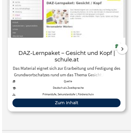
DAZ-Lernpaket – Gesicht und Kopf |
schule.at
Das Material eignet sich zur Erarbeitung und Festigung des
Grundwortschatzes rund um das Thema Gesicht / Kopf. Es
ist für den Einsatz im Klassenverband oder zur Arbeit mit
Quelle
Kleingruppen konzipiert. Inhalt: Arbeits- und Merkblätter,
Deutsch als Zweitsprache
Flash-Cards, Spiele wie Bingo, Lotto, Domino, ..
Primarstufe, Sekundarstufe I, Förderschule
Zum Inhalt