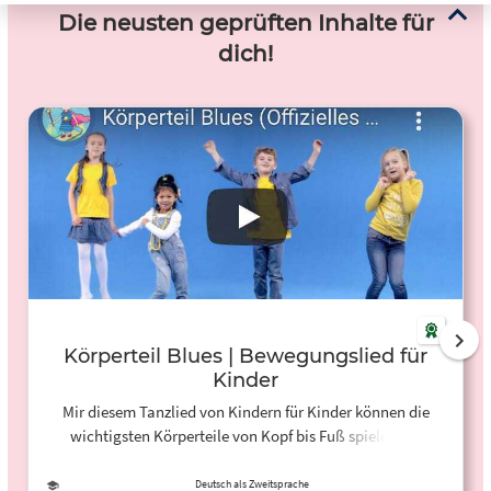
Die neusten geprüften Inhalte für
dich!
Körperteil Blues | Bewegungslied für
Kinder
Mir diesem Tanzlied von Kindern für Kinder können die
wichtigsten Körperteile von Kopf bis Fuß spielerisch
gelernt werden - aufstehen, mittanzen und mitsingen! Der
Text ist angegeben.
Deutsch als Zweitsprache