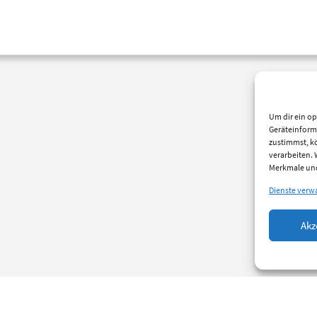
Um dir ein op
Geräteinform
zustimmst, kö
verarbeiten.
Merkmale und
Dienste verw
Akz