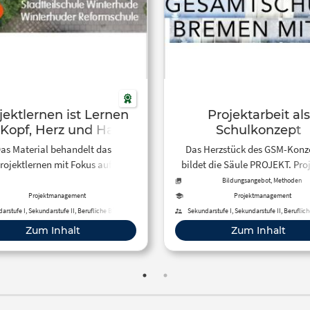
jektlernen ist Lernen
Projektarbeit als
 Kopf, Herz und Hand
Schulkonzept
as Material behandelt das
Das Herzstück des GSM-Konz
rojektlernen mit Fokus auf
bildet die Säule PROJEKT. Proj
haltige Entwicklungsziele der
kein herkömmliches Fach, au
Bildungsangebot, Methoden
enda 2030. Lernende wählen
es im Stundenplan so auss
Projektmanagement
Projektmanagement
enverantwortlich Themen wie
könnte. Im Projektunterricht
arstufe I, Sekundarstufe II, Berufliche Bildung,
Sekundarstufe I, Sekundarstufe II, Beruflic
Primarstufe
t, Frieden oder Gerechtigkeit
fachübergreifend zu einem 
Zum Inhalt
Zum Inhalt
twickeln in Teams Lösungen für
gelernt, und dass über ei
schaftliche Fragestellungen. Die
mehrwöchigen Zeitraum. In
de fördert selbstständiges und
Jahrgängen 5-7 werden a
atives Arbeiten, eingebettet in
Projektstunden (4 Blöcke
projektorientierte Arbeitsweise
unterrichtet, in