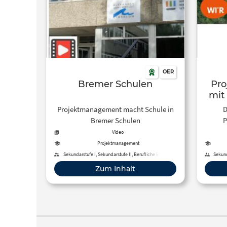
OER
Bremer Schulen
Pro
mit
Projektmanagement macht Schule in
D
Bremer Schulen
P
nach
Video
Ag
Projektmanagement
eig
Sekundarstufe I, Sekundarstufe II, Berufliche Bildung
Sekund
Umwel
Zum Inhalt
und en
gesell
Metho
kooper
eine 