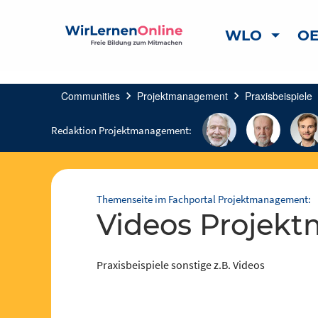
WLO
OE
Communities
chevron_right
Projektmanagement
chevron_right
Praxisbeispiele
che
Redaktion Projektmanagement:
Themenseite im Fachportal Projektmanagement:
Videos Proje
Praxisbeispiele sonstige z.B. Videos