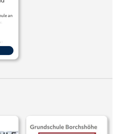
ld
ule an
hule
he Bildung