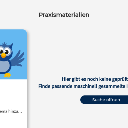
 sechs bis acht Wochen. Dabei
erben Schüler*innen soziale
Praxismaterialien
Kompetenzen und
jektmanagement-Fähigkeiten,
nterstützt durch beratende
räfte. Am Ende präsentieren sie
rgebnisse und reflektieren ihren
nprozess in einem Portfolio.
eeignet ist das Material für
r*innen aller Jahrgangsstufen,
l für den fächerübergreifenden
rricht. Der praxisnahe Ansatz
viert intrinsisch und verknüpft
Hier gibt es noch keine geprüft
theoretisches Wissen mit
Finde passende maschinell gesammelte In
lungsorientierter Anwendung.
Suche öffnen
Thema hinzu…