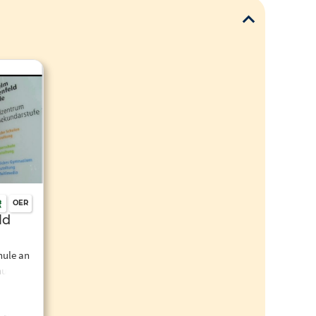
OER
ld
ule an
hule