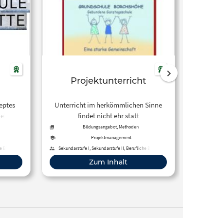
Projektunterricht
Proj
eptes
Unterricht im herkömmlichen Sinne
Projek
ekt ist
findet nicht ehr statt
Bearbe
ch wenn
Proble
Bildungsangebot, Methoden
ehen
Planung
Projektmanagement
 wird
he Bildung
Sekundarstufe I, Sekundarstufe II, Berufliche Bildung
Thema
Zum Inhalt
nen
 den
cht
)