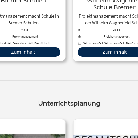
Bremer Schulen
Wilhelm Wagenfe
Schule Bremen
ktmanagement macht Schule in
Projektmanagement macht Sch
Bremer Schulen
der Wilhelm Wagnerfeld Sc
Bremen
Video
Video
Projektmanagement
Projektmanagement
arstufe I, Sekundarstufe II, Berufliche Bildung
Sekundarstufe I, Sekundarstufe II, Beruflic
Zum Inhalt
Zum Inhalt
Unterrichtsplanung