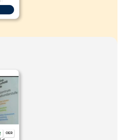
he Bildung
OER