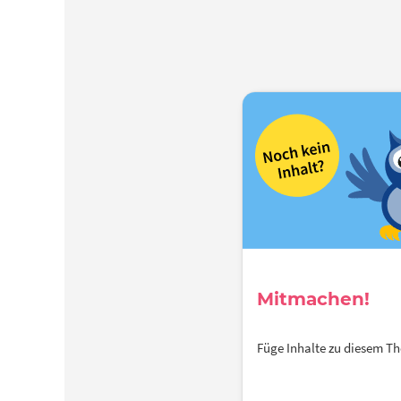
über
erw
Pro
u
Lehrk
ihre E
Ler
G
Schüle
idea
Unte
moti
hand
Mitmachen!
Füge Inhalte zu diesem 