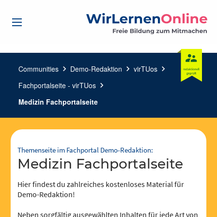
Communities
chevron_right
Demo-Redaktion
chevron_right
virTUos
chevron_right
Fachportalseite - virTUos
chevron_right
Medizin Fachportalseite
Themenseite im Fachportal Demo-Redaktion:
Medizin Fachportalseite
Hier findest du zahlreiches kostenloses Material für
Demo-Redaktion!
Neben sorgfältig ausgewählten Inhalten für jede Art von