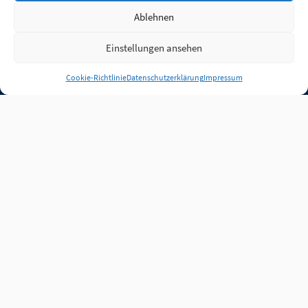
Ablehnen
Einstellungen ansehen
Anmelden
Cookie-Richtlinie
Datenschutzerklärung
Impressum
Jobs
Partner
FAQ
Quellen
Qualitätssicherung
WLO Beirat
Kontakt
Impressum
Datenschutz
Plug-in
Cookie-Richtlinie (EU)
Unsere Inhalte stehen
unter der Lizenz
CC BY
4.0
.
Für Inhalte von Partnern
achten Sie bitte auf die
Lizenzbedingungen der
verlinkten Webseiten.