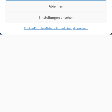
Ablehnen
Einstellungen ansehen
Anmelden
Cookie-Richtlinie
Datenschutzerklärung
Impressum
Jobs
Partner
FAQ
Quellen
Qualitätssicherung
WLO Beirat
Kontakt
Impressum
Datenschutz
Plug-in
Cookie-Richtlinie (EU)
Unsere Inhalte stehen
unter der Lizenz
CC BY
4.0
.
Für Inhalte von Partnern
achten Sie bitte auf die
Lizenzbedingungen der
verlinkten Webseiten.