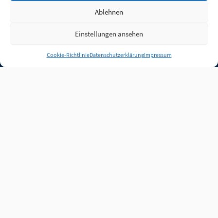
Ablehnen
Einstellungen ansehen
Anmelden
Cookie-Richtlinie
Datenschutzerklärung
Impressum
Jobs
Partner
FAQ
Quellen
Qualitätssicherung
WLO Beirat
Kontakt
Impressum
Datenschutz
Plug-in
Cookie-Richtlinie (EU)
Unsere Inhalte stehen
unter der Lizenz
CC BY
4.0
.
Für Inhalte von Partnern
achten Sie bitte auf die
Lizenzbedingungen der
verlinkten Webseiten.