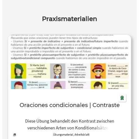
Praxismaterialien
Oraciones condicionales | Contraste
Diese Übung behandelt den Kontrast zwischen
verschiedenen Arten von Konditionalsätzen:
Konditionalsätze, die sich auf wahrscheinliche oder
Übungsmaterial, Arbeitsblatt