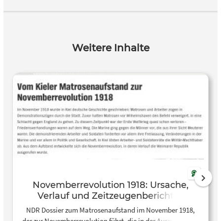
Weitere Inhalte
Novemberrevolution 1918: Ursache,
Verlauf und Zeitzeugenberichte |
NDR.de – Geschichte
NDR Dossier zum Matrosenaufstand im November 1918,
der zur Novemberrevolution führt, die in der Ausrufung der