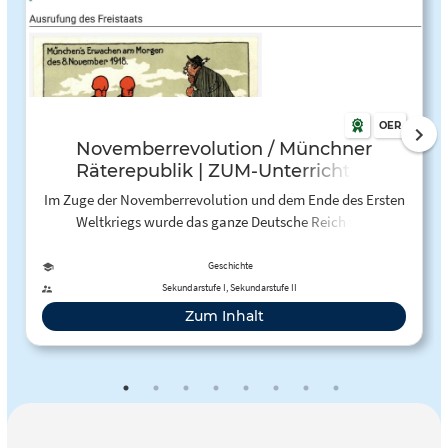
OER
Novemberrevolution / Münchner
Räterepublik | ZUM-Unterrichten
Im Zuge der Novemberrevolution und dem Ende des Ersten
Weltkriegs wurde das ganze Deutsche Reich von
revolutionärer Stimmung erfasst. Noch vor der Ausrufung
der Republik am 9. November wurde in München Bayern
Geschichte
zum Freistaat ausgerufen.
Sekundarstufe I, Sekundarstufe II
Zum Inhalt