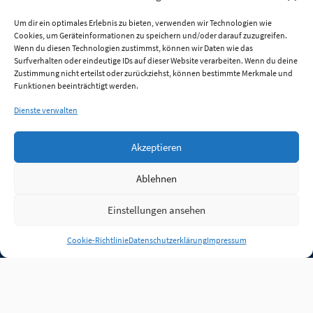
Um dir ein optimales Erlebnis zu bieten, verwenden wir Technologien wie
Cookies, um Geräteinformationen zu speichern und/oder darauf zuzugreifen.
Wenn du diesen Technologien zustimmst, können wir Daten wie das
Surfverhalten oder eindeutige IDs auf dieser Website verarbeiten. Wenn du deine
Zustimmung nicht erteilst oder zurückziehst, können bestimmte Merkmale und
Funktionen beeinträchtigt werden.
Dienste verwalten
Akzeptieren
Ablehnen
Einstellungen ansehen
Anmelden
Cookie-Richtlinie
Datenschutzerklärung
Impressum
Jobs
Partner
FAQ
Quellen
Qualitätssicherung
WLO Beirat
Kontakt
Impressum
Datenschutz
Plug-in