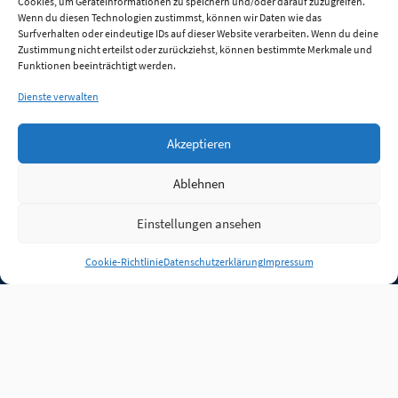
Cookies, um Geräteinformationen zu speichern und/oder darauf zuzugreifen.
Wenn du diesen Technologien zustimmst, können wir Daten wie das
Surfverhalten oder eindeutige IDs auf dieser Website verarbeiten. Wenn du deine
Zustimmung nicht erteilst oder zurückziehst, können bestimmte Merkmale und
Funktionen beeinträchtigt werden.
Dienste verwalten
Akzeptieren
Ablehnen
Einstellungen ansehen
Anmelden
Cookie-Richtlinie
Datenschutzerklärung
Impressum
Jobs
Partner
FAQ
Quellen
Qualitätssicherung
WLO Beirat
Kontakt
Impressum
Datenschutz
Plug-in
Cookie-Richtlinie (EU)