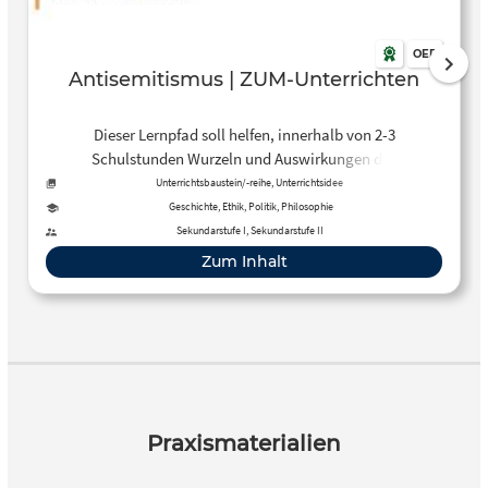
OER
Antisemitismus | ZUM-Unterrichten
Dieser Lernpfad soll helfen, innerhalb von 2-3
Schulstunden Wurzeln und Auswirkungen des
Antisemitismus während der nationalsozialistischen
Unterrichtsbaustein/-reihe, Unterrichtsidee
Diktatur zu erarbeiten.
Geschichte, Ethik, Politik, Philosophie
Sekundarstufe I, Sekundarstufe II
Zum Inhalt
Praxismaterialien