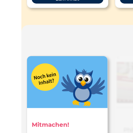
Lei
Vorle
Rena
Mitmachen!
Phi