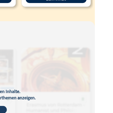
en Inhalte.
terthemen anzeigen.
Erasmus von Rotterdam -
Humanist und Philologe -