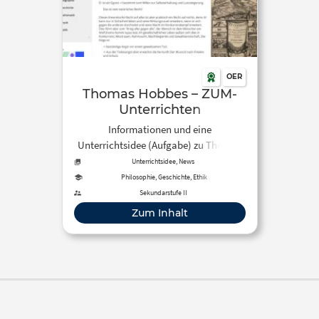
OER
Thomas Hobbes – ZUM-
Unterrichten
Informationen und eine
Unterrichtsidee (Aufgabe) zu Thomas
Hobbes
Unterrichtsidee, News
Philosophie, Geschichte, Ethik
Sekundarstufe II
Zum Inhalt