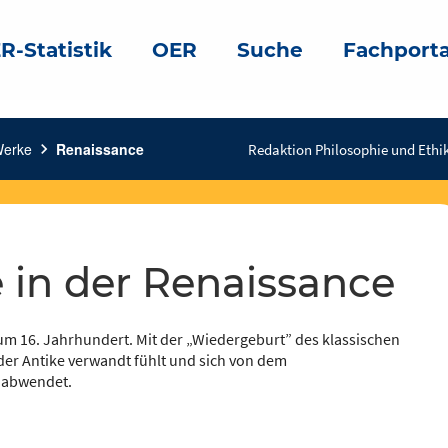
R-Statistik
OER
Suche
Fachporta
Werke
chevron_right
Renaissance
Redaktion Philosophie und Ethik
e in der Renaissance
zum 16. Jahrhundert. Mit der „Wiedergeburt” des klassischen
 der Antike verwandt fühlt und sich von dem
t abwendet.