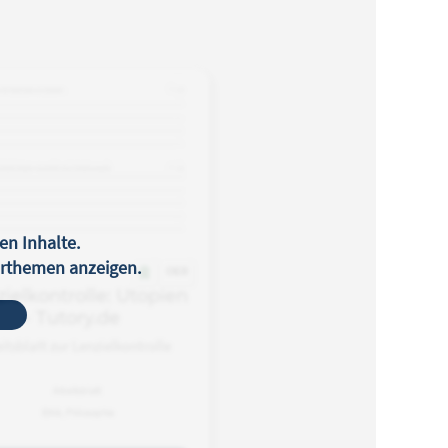
en Inhalte.
terthemen anzeigen.
OER
zielkontrolle: Utopien
- Tutory.de
itsblatt zur Lenzielkontrolle
Arbeitsblatt
Ethik, Philosophie