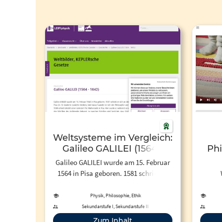
Weltsysteme im Vergleich:
Galileo GALILEI (1564 -
Phi
1642)
Ren
Galileo GALILEI wurde am 15. Februar
Welt
1564 in Pisa geboren. 1581 schrieb er
sich an der Universität von Pisa ein. Er
http:/
studierte zunächst Medizin, bald
"Ein
Physik, Philosophie, Ethik
darauf…
Philo
Sekundarstufe I, Sekundarstufe II
Wil
Zum Inhalt