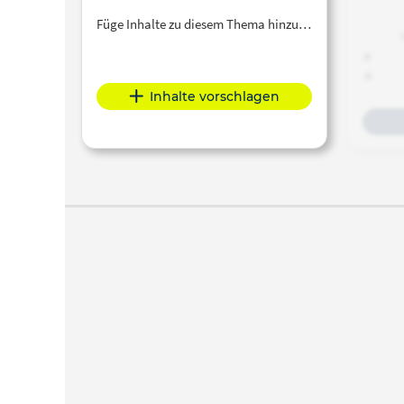
Ren
Füge Inhalte zu diesem Thema hinzu…
Welt
http:/
"Ein
Philo
Inhalte vorschlagen
Wilh
Lei
Vorle
Rena