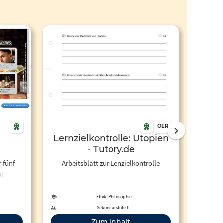
OER
Lernzielkontrolle: Utopien
Grupp
- Tutory.de
vo
 fünf
Arbeitsblatt zur Lenzielkontrolle
Arbeits
"Utopia
de
Geograp
orabend
Krieg
Ethik, Philosophie
ie In
Sekundarstufe II
r um
Zum Inhalt