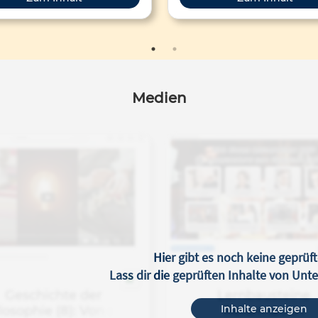
bniz Universität Hannover 7.
Feedback.
sung vom 13.12.2013: "Von der
issance zum neuen Weltbild"
Medien
Hier gibt es noch keine geprüft
Lass dir die geprüften Inhalte von Un
Geschichte der
Lernbausteine
Inhalte anzeigen
losophie (8): Von der
Reformation