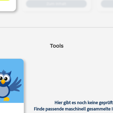
einer 6. App bittet der Autor um
Zum Inhalt
Feedback.
Tools
Hier gibt es noch keine geprüft
Finde passende maschinell gesammelte In