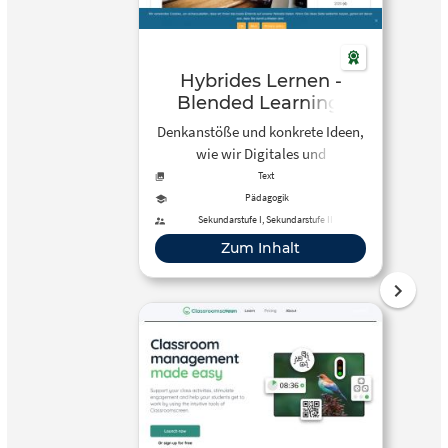
Hybrides Lernen -
Blended Learning:
Blaupausen | Schule in
Denkanstöße und konkrete Ideen,
der digitalen Welt
wie wir Digitales und
Präsenzunterricht verzahnen
Text
können. Während, aber auch
Pädagogik
nach der Pandemie!
Sekundarstufe I, Sekundarstufe II
Zum Inhalt