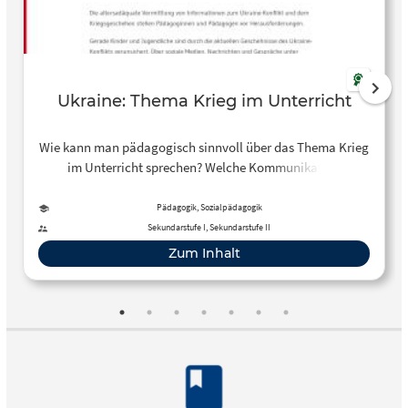
Ukraine: Thema Krieg im Unterricht
Wie kann man pädagogisch sinnvoll über das Thema Krieg
im Unterricht sprechen? Welche Kommunikation
gegenüber Kindern ist angemessen? Das aktuelle
politische Geschehen beschäftigt uns auch im
Pädagogik, Sozialpädagogik
Pädagogikunterricht. Eine gute Orientierung kann die
Sekundarstufe I, Sekundarstufe II
Seite des Zentrum für Schulqualität und Lehrerbildung BW
Zum Inhalt
geben.