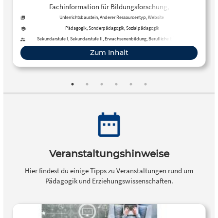
Fachinformation für Bildungsforschung,
Erziehungswissenschaft und Fachdidaktik. Im Mittelpunkt
Unterrichtsbaustein, Anderer Ressourcentyp, Website
des Informationsdienstes stehen Literaturdatenbanken,
Pädagogik, Sonderpädagogik, Sozialpädagogik
Forschungsdatenquellen sowie strukturierte Informationen
Sekundarstufe I, Sekundarstufe II, Erwachsenenbildung, Berufliche Bildung,
Förderschule
zu verschiedenen Themen. Ein Angebot des
Zum Inhalt
Informationszentrums Bildung am DIPF | Leibniz-Institut
für Bildungsforschung und Bildungsinformation, Frankfurt
am Main.
Veranstaltungshinweise
Hier findest du einige Tipps zu Veranstaltungen rund um
Pädagogik und Erziehungswissenschaften.