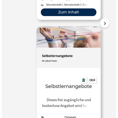
Wirtschaftskunde
Smartphone und Tablets genutzt
Sekundarstufe I, Sekundarstufe II, Berufliche
Bildung, Erwachsenenbildung
werden können.
Zum Inhalt
OER
Selbstlernangebote
Dieses frei zugängliche und
kostenlose Angebot wird laufend
erweitert. Es richtet sich an
Lehrerinnen und Lehrer aller
Pädagogik