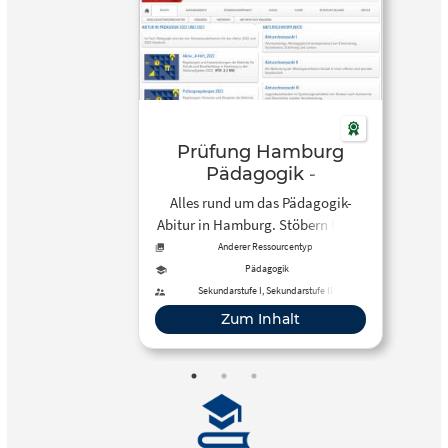
Prüfung Hamburg
Pädagogik -
Hamburger
Alles rund um das Pädagogik-
Bildungsserver
Abitur in Hamburg. Stöbern lohnt
sich auch, wenn du aus einem
Anderer Ressourcentyp
anderen Bundesland kommst.
Pädagogik
Sekundarstufe I, Sekundarstufe II
Zum Inhalt