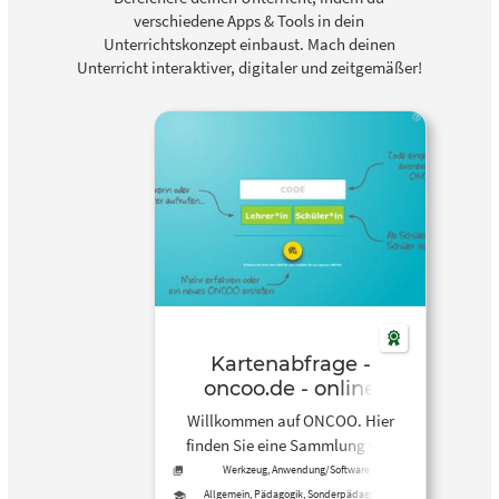
verschiedene Apps & Tools in dein
Unterrichtskonzept einbaust. Mach deinen
Unterricht interaktiver, digitaler und zeitgemäßer!
Kartenabfrage -
oncoo.de - online
kooperieren
Willkommen auf ONCOO. Hier
finden Sie eine Sammlung von
Apps zum kooperativen Lernen,
Werkzeug, Anwendung/Software
die mit PC, Laptop, Smartboard,
Allgemein, Pädagogik, Sonderpädagogik,