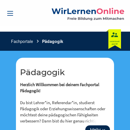
Fachportale
chevron_right
Pädagogik
Pädagogik
Herzlich Willkommen bei deinem Fachportal
Pädagogik!
Du bist Lehrer*in, Referendar*in, studierst
Pädagogik oder Erziehungswissenschaften oder
möchtest deine pädagogischen Fähigkeiten
verbessern? Dann bist du hier genau richtig! Denn
hier steht dir Pädagogikmaterial kostenlos und
Mehr