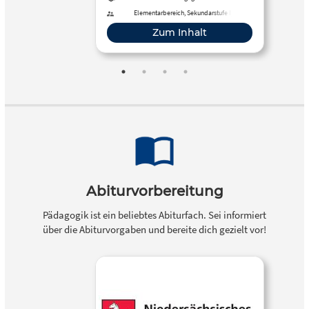
Schultypen, an
Elementarbereich, Sekundarstufe I,
Sekundarstufe II
Lehramtsstudierende und an
Zum Inhalt
andere Interessierte.
Abiturvorbereitung
Pädagogik ist ein beliebtes Abiturfach. Sei informiert
über die Abiturvorgaben und bereite dich gezielt vor!