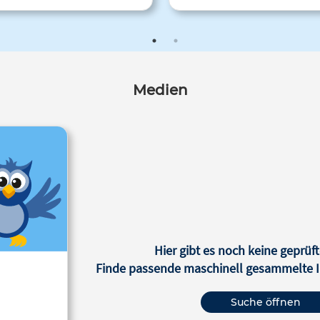
rwendet wird. Er ist aus dem
sich das Blatt ausschneiden u
staben "F" entstanden und die
Karton jeder Art kleben, um d
en F-Striche umklammern die
längerer Begleiter für alle pa
Linie F.
Musikstunden zu sein.
Medien
Hier gibt es noch keine geprüft
Finde passende maschinell gesammelte In
Suche öffnen