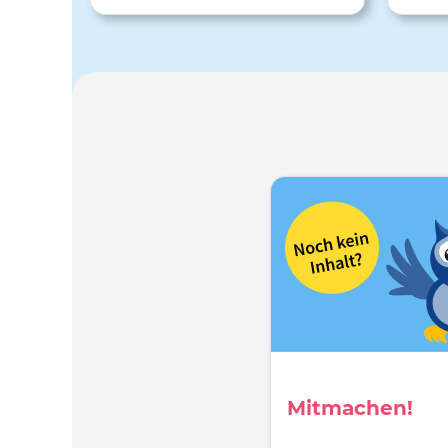
Projekt hat sich dabei darauf
ve
konzentriert, die Kompetenz und die
Buch
Fähigkeiten von Pädagog:innen im
beid
Bereich der Begabtenförderung im
Klassenzimmer zu verbessern. Zum
Online-Kurs gelangt man über den
Reiter „Online Courses“. Vor dem Start
muss man sich kostenlos registrieren.
Im Kurs werden 5 Themen behandelt:
“Identification” (Identifikation:
Begabte finden), „Lived Experience“
(Gelebte Erfahrung), „Social and
Emotional Wellbeing” (Soziales und
emotionales Wohlbefinden), „Teaching
Strategies“ (Lehrstrategien) und
„Programme Design Principles“
(Grundsätze der
Programmgestaltung).
Mitmachen!