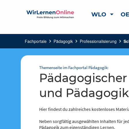
WLO
OE
Fachportale
chevron_right
Pädagogik
chevron_right
Professionalisierung
chevron_right
Sc
Themenseite im Fachportal Pädagogik:
Pädagogischer Blick auf Schule
und Pädagogik
Hier findest du zahlreiches kostenloses Materi
Neben sorgfältig ausgewählten Inhalten für jed
Pädagogik zum eigenständigen Lernen.