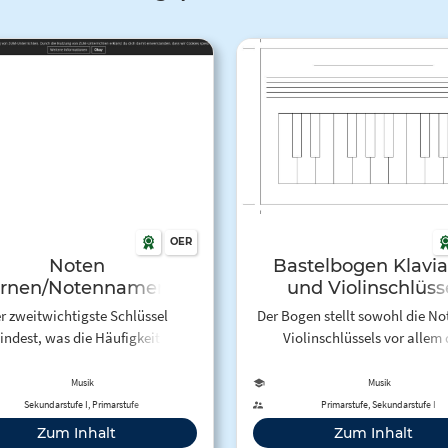
OER
Noten
Bastelbogen Klavia
ernen/Notennamen
und Violinschlüss
r zweitwichtigste Schlüssel
Der Bogen stellt sowohl die No
indest, was die Häufigkeit des
Violinschlüssels vor allem 
rkommens betrifft) ist der F-
eingestrichenen Oktave dar, a
chlüssel der für das untere
verbindet er diese Darstellung 
Musik
Musik
ystem des Klaviers, für nahezu
Klaviatur, damit sich die SuS 
Sekundarstufe I, Primarstufe
Primarstufe, Sekundarstufe I
Bass-Instrumente und natürlich
auf Glockenspiel und Keyb
Zum Inhalt
Zum Inhalt
 für die Bass-Sänger (im Chor)
zurechtfinden können. Optiona