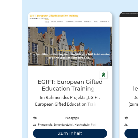
EGIFT: European Gifted
Education Training –
l
Online-Kurs rund um
Im Rahmen des Projekts „EGIFT:
De
Hochbegabung
European Gifted Education Training“
(zum
ist ein kostenloser englischsprachiger
Vo
Online-Kurs für Lehrkräfte des Primar-
S
Pädagogik
und Sekundarbereiches rund um
Notens
Primarstufe, Sekundarstufe I, Hochschule, Fortbildung
Hochbegabung und
alle 
Zum Inhalt
Begabungsförderung entstanden. Das
auch