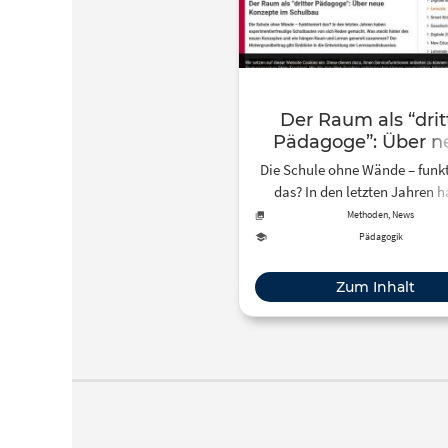
Der Raum als “drit
Pädagoge”: Über n
Konzepte im Schul
Die Schule ohne Wände – funkt
das? In den letzten Jahren 
experimentierfreudige Schul
Methoden, News
von sich Reden gemacht. Was 
Pädagogik
hinter den neuen Konzepten u
hängen Raum und Lernen gen
Zum Inhalt
zusammen?