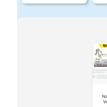
Verhaltens oder Lernens wird auch
Mecha
Imitationslernen oder Modelllernen
und gi
genannt. Eine kognitive Bewertung
achten
des beobachteten Verhaltens findet
sich f
hierbei statt. Lerneffekte entstehen
oder P
also durch die Beobachtung von
Verhalten und werden gespeichert mit
den kontextuellen Hinweisen der
Auslösesituation. In der Aquistitions-
oder Aneignungsphase wird das
Verhalten beobachtet und die
Reaktionen gespeichert ohne das ein
Handeln notwendig ist. In der
Performanz- oder Ausführungsphase
wird das Verhalten gezeigt. Dies ist
jedoch abhängig inwieweit sich
der/die Beobachter/in mit dem Modell
identifiziert, ob das Modell für ihr/sein
N
Verhalten belohnt wurde und ob
V
der/die Beobachter/in Erfolg für sich