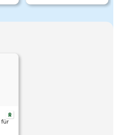
 Lernen
modellierenden Effekt, dem
n 3.
hemmenden und enthemmenden
 fremden
Effekt und und dem auslösendem
pektiven
Effekt. Viel Spaß beim Video.
emde
er
ld sein
lität
 für