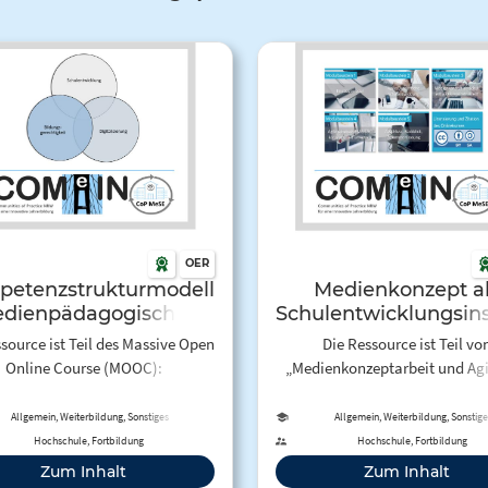
OER
etenzstrukturmodell
Medienkonzept a
dienpädagogischer
Schulentwicklungsin
Kompetenzen
- Grundlagenwiss
source ist Teil des Massive Open
Die Ressource ist Teil vo
Online Course (MOOC):
„Medienkonzeptarbeit und Agil
ngsgerechte Schulentwicklung
ein Onlinekurs zur Schulentwi
m Zuge der Digitalisierung.
im Kontext von Digitalisierung
Allgemein, Weiterbildung, Sonstiges
Allgemein, Weiterbildung, Sonstige
gskonzept und Kurs-Link in der
dem Kapitel "Medienkonzept
Hochschule, Fortbildung
Hochschule, Fortbildung
Serie enthalten.
Schulentwicklungsinstrument". 
Zum Inhalt
Zum Inhalt
digitalisierungsbezogenes
Passwort für den Onlinekurs 