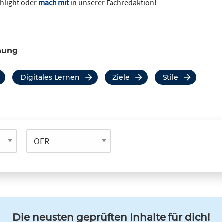
ghlight oder
mach mit
in unserer Fachredaktion!
hung
Digitales Lernen
Ziele
Stile
Die neusten geprüften Inhalte für dich!