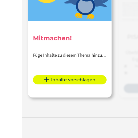
PIS
Mitmachen!
Überbl
Füge Inhalte zu diesem Thema hinzu…
Erg
deuts
We
Päda
Inhalte vorschlagen