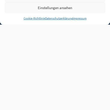
Einstellungen ansehen
Anmelden
Cookie-Richtlinie
Datenschutzerklärung
Impressum
Jobs
Partner
FAQ
Quellen
Qualitätssicherung
WLO Beirat
Kontakt
Impressum
Datenschutz
Plug-in
Cookie-Richtlinie (EU)
Unsere Inhalte stehen
unter der Lizenz
CC BY
4.0
.
Für Inhalte von Partnern
achten Sie bitte auf die
Lizenzbedingungen der
verlinkten Webseiten.