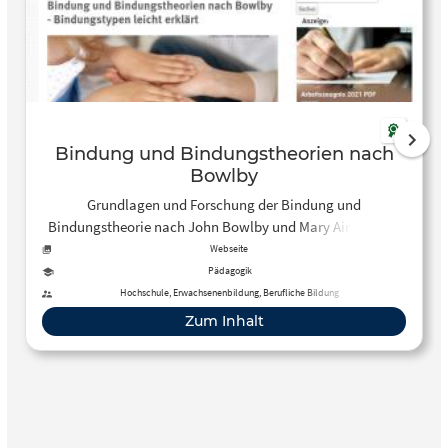
Bindung und Bindungstheorien nach
Bowlby
Grundlagen und Forschung der Bindung und
Bindungstheorie nach John Bowlby und Mary Ainsworth.
Die Bindungstypen leicht erklärt.
Webseite
Pädagogik
Hochschule, Erwachsenenbildung, Berufliche Bildung
Zum Inhalt