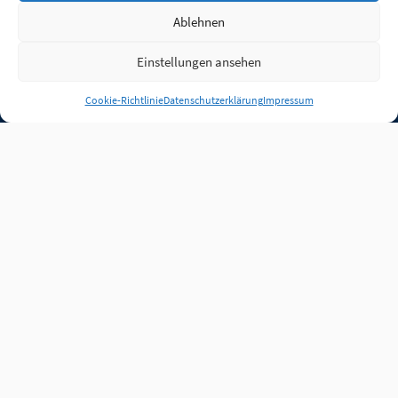
Ablehnen
Einstellungen ansehen
Anmelden
Cookie-Richtlinie
Datenschutzerklärung
Impressum
Jobs
Partner
FAQ
Quellen
Qualitätssicherung
WLO Beirat
Kontakt
Impressum
Datenschutz
Plug-in
Cookie-Richtlinie (EU)
Unsere Inhalte stehen
unter der Lizenz
CC BY
4.0
.
Für Inhalte von Partnern
achten Sie bitte auf die
Lizenzbedingungen der
verlinkten Webseiten.