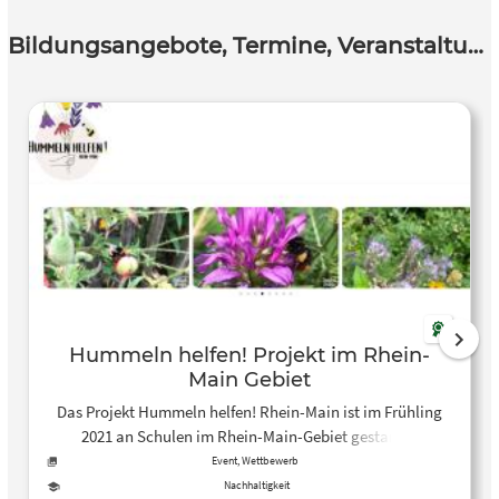
Bildungsangebote, Termine, Veranstaltungen
Hummeln helfen! Projekt im Rhein-
Main Gebiet
Das Projekt Hummeln helfen! Rhein-Main ist im Frühling
2021 an Schulen im Rhein-Main-Gebiet gestartet.
Schülerinnen und Schüler engagieren sich im Projekt für
Event, Wettbewerb
die Belange von Hummel- und anderen Wildbienenarten.
Nachhaltigkeit