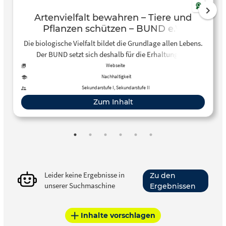
Artenvielfalt bewahren – Tiere und
Pflanzen schützen – BUND e.V.
Die biologische Vielfalt bildet die Grundlage allen Lebens.
Der BUND setzt sich deshalb für die Erhaltung der
Artenvielfalt ein und engagiert sich mit einer Vielzahl von
Webseite
Projekten.
Nachhaltigkeit
Sekundarstufe I, Sekundarstufe II
Zum Inhalt
Leider keine Ergebnisse in
Zu den
unserer Suchmaschine
Ergebnissen
Inhalte vorschlagen