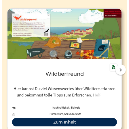
Wildtierfreund
Hier kannst Du viel Wissenswertes über Wildtiere erfahren
und bekommst tolle Tipps zum Erforschen, Helfen und
Selbermachen! Unten auf dem Tisch oder auch oben im
Menü findest Du alles, was Du brauchst. Viel Spaß beim
Nachhaltigkeit, Biologie
Entdecken!
Primarstufe, Sekundarstufe I
Zum Inhalt