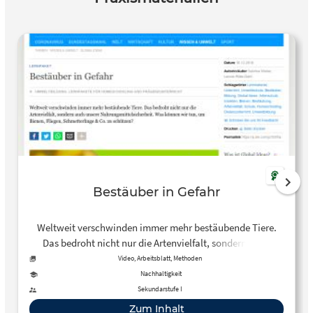
Bestäuber in Gefahr
Weltweit verschwinden immer mehr bestäubende Tiere.
Das bedroht nicht nur die Artenvielfalt, sondern auch
unsere Nahrungsmittelsicherheit. Was können wir tun, um
Video, Arbeitsblatt, Methoden
Bienen, Fliegen, Schmetterlinge & Co. zu schützen?
Nachhaltigkeit
Sekundarstufe I
Zum Inhalt