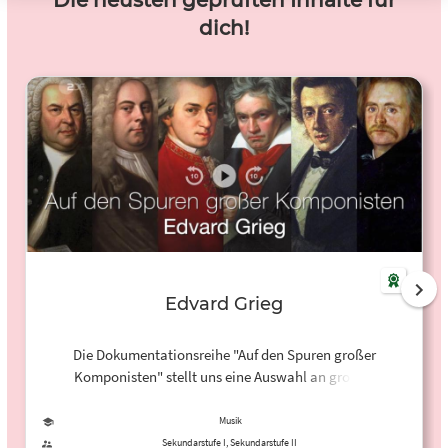
Die neusten geprüften Inhalte für
dich!
Edvard Grieg
Die Dokumentationsreihe "Auf den Spuren großer
Komponisten" stellt uns eine Auswahl an großen
klassischen Komponisten vor und führt den Zuschauer an
die Orte, an denen sie geboren wurden, gelebt und
Musik
gearbeitet haben - Städte, Länder und Landschaften, die
Sekundarstufe I, Sekundarstufe II