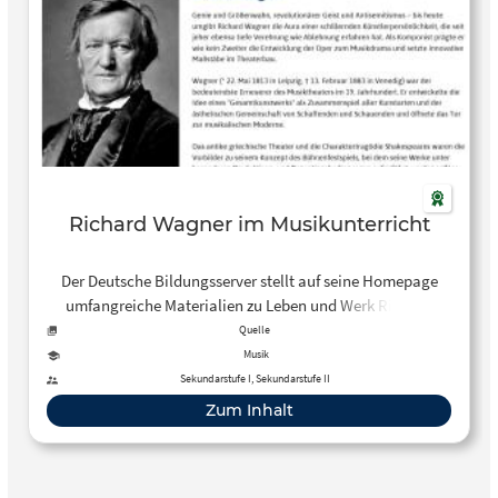
Richard Wagner im Musikunterricht
Der Deutsche Bildungsserver stellt auf seine Homepage
umfangreiche Materialien zu Leben und Werk Richard
Wagners zur Verfügung. Diese reichen von biografischen
Quelle
Materialien bis hin zu Unterrichtsmaterialien zu Wagner
Musik
Werken wie seinen Opern “Der fliegende Holländer” und
Sekundarstufe I, Sekundarstufe II
“Der Ring des Nibelungen”. Sie sind geeignet für den
Zum Inhalt
Einsatz in der Sekundarstufe I und II.