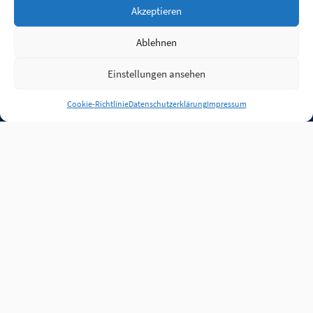
Akzeptieren
Ablehnen
Einstellungen ansehen
Anmelden
Cookie-Richtlinie
Datenschutzerklärung
Impressum
Jobs
Partner
FAQ
Quellen
Qualitätssicherung
WLO Beirat
Kontakt
Impressum
Datenschutz
Plug-in
Cookie-Richtlinie (EU)
Unsere Inhalte stehen
unter der Lizenz
CC BY
4.0
.
Für Inhalte von Partnern
achten Sie bitte auf die