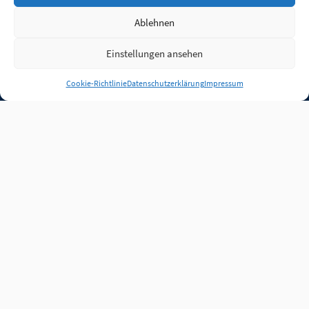
Ablehnen
Einstellungen ansehen
Anmelden
Cookie-Richtlinie
Datenschutzerklärung
Impressum
Jobs
Partner
FAQ
Quellen
Qualitätssicherung
WLO Beirat
Kontakt
Impressum
Datenschutz
Plug-in
Cookie-Richtlinie (EU)
Unsere Inhalte stehen
unter der Lizenz
CC BY
4.0
.
Für Inhalte von Partnern
achten Sie bitte auf die
Lizenzbedingungen der