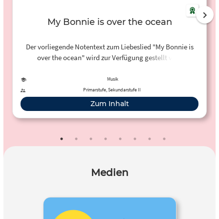
My Bonnie is over the ocean
Der vorliegende Notentext zum Liebeslied "My Bonnie is
over the ocean" wird zur Verfügung gestellt vom
LIEDERPROJEKT des Carus-Verlag zur Förderung des
Singens mit Kindern. Neben kostenlosen Notentexten
Musik
werden Liedeinspielungen sowie Podcasts mit zahlreichen
Primarstufe, Sekundarstufe II
Hintergrundinformationen zur Verfügung gestellt.
Zum Inhalt
Medien