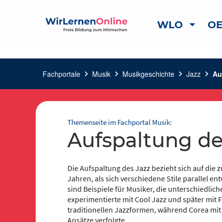
WLO
OE
Fachportale
chevron_right
Musik
chevron_right
Musikgeschichte
chevron_right
Jazz
chevron_right
Au
Themenseite im Fachportal Musik:
Aufspaltung de
Die Aufspaltung des Jazz bezieht sich auf die
Jahren, als sich verschiedene Stile parallel e
sind Beispiele für Musiker, die unterschiedlic
experimentierte mit Cool Jazz und später mit F
traditionellen Jazzformen, während Corea mit
Ansätze verfolgte.