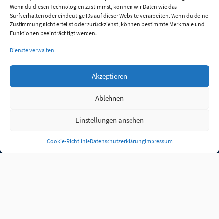
Wenn du diesen Technologien zustimmst, können wir Daten wie das
Surfverhalten oder eindeutige IDs auf dieser Website verarbeiten. Wenn du deine
Zustimmung nicht erteilst oder zurückziehst, können bestimmte Merkmale und
Funktionen beeinträchtigt werden.
Dienste verwalten
Akzeptieren
Ablehnen
Einstellungen ansehen
Anmelden
Cookie-Richtlinie
Datenschutzerklärung
Impressum
Jobs
Partner
FAQ
Quellen
Qualitätssicherung
WLO Beirat
Kontakt
Impressum
Datenschutz
Plug-in
Cookie-Richtlinie (EU)