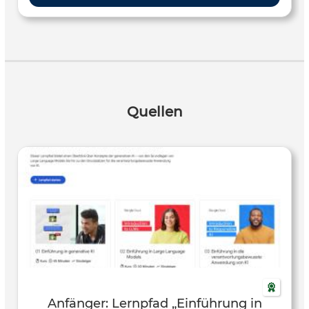
Unterrichtsvorbereitung unterstützen und wie KI-
gestütztes Feedback individualisiertes Lernen fördern
kann. Zugleich thematisieren die Beiträge kritisch, welche
Risiken mit dem KI-Einsatz verbunden sind, etwa die
Abhängigkeit von automatisierten Systemen, der Verlust
von didaktischer Tiefe oder Fragen des Datenschutzes.
Auch rechtliche und ethische Aspekte wie der Umgang mit
Quellen
KI-Detektoren oder die Auswirkungen neuer Verordnungen
auf den Schulalltag werden aufgegriffen. Die Beiträge
richten sich besonders an Lehrkräfte, Schulleitungen und
Bildungsgestaltende, die sich mit der Integration von KI im
Unterricht auseinandersetzen und dabei nicht nur nach
Tools, sondern auch nach Orientierung für eine reflektierte
pädagogische Praxis suchen.
Anfänger: Lernpfad „Einführung in