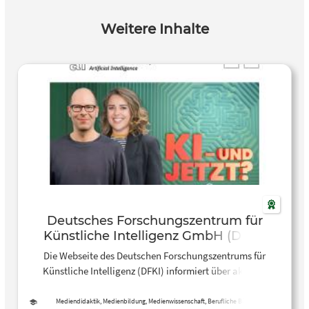
Weitere Inhalte
Deutsches Forschungszentrum für
Künstliche Intelligenz GmbH (DFKI)
Die Webseite des Deutschen Forschungszentrums für
Künstliche Intelligenz (DFKI) informiert über aktuelle
Forschungsprojekte, Anwendungsfelder und
Entwicklungen im Bereich der KI. Als eine der führenden
Mediendidaktik, Medienbildung, Medienwissenschaft, Berufliche Bildung,