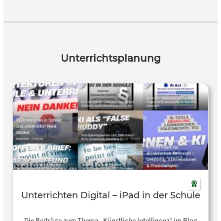
und erfordern eine kostenlose Registrierung zur Nutzung
der Inhalte. Für den Erhalt eines offiziellen Zertifikats fällt
eine Gebühr an. Das Material eignet sich zur
selbstgesteuerten Weiterbildung und zum Einsatz in der
schulischen oder beruflichen Bildung, insbesondere zur
Unterrichtsplanung
Förderung von Medienkompetenz, Technikverständnis und
kritischer Reflexion über KI. Das Material richtet sich an
Schülerinnen und Schüler ab der Sekundarstufe II, an
Lehrkräfte sowie an Auszubildende, Berufseinsteigerinnen
und Berufseinsteiger und weitere Interessierte, die sich
praxisnah und fundiert mit den Grundlagen Künstlicher
Intelligenz auseinandersetzen möchten.
Unterrichten Digital – iPad in der Schule
Die Beiträge zum Thema „Künstliche Intelligenz“ im Blog