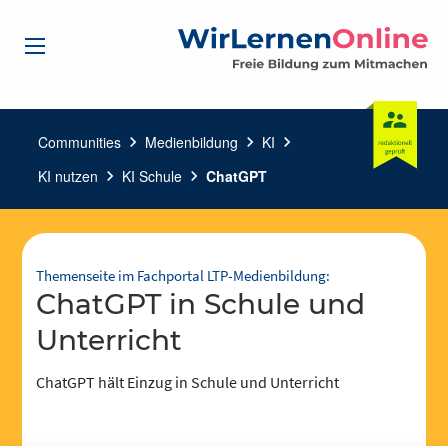
Communities
chevron_right
Medienbildung
chevron_right
KI
chevron_right
KI nutzen
chevron_right
KI Schule
chevron_right
ChatGPT
Themenseite im Fachportal LTP-Medienbildung:
ChatGPT in Schule und
Unterricht
ChatGPT hält Einzug in Schule und Unterricht