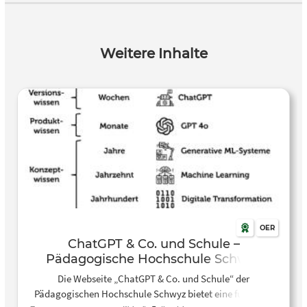
zur Differenzierung im Klassenzimmer, etwa bei der
Anpassung von Texten an individuelle
Schüler:innenbedürfnisse. Der Schwerpunkt liegt auf
Weitere Inhalte
reflektiertem und verantwortungsvollem Einsatz: Lehrende
lernen, wie Aufgaben didaktisch angepasst werden
können, wie KI-Nutzung transparent gemacht wird und
wie Schüler:innen im kritischen Umgang mit generierten
Inhalten begleitet werden können. Das Angebot richtet
sich an Lehrkräfte und pädagogisches Personal, die
generative KI sicher und kompetent im Unterricht
einsetzen möchten.
OER
ChatGPT & Co. und Schule –
Pädagogische Hochschule Schwyz
Die Webseite „ChatGPT & Co. und Schule“ der
Pädagogischen Hochschule Schwyz bietet eine fundierte