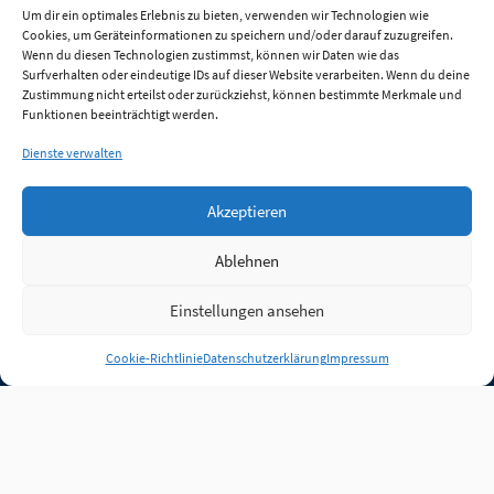
Um dir ein optimales Erlebnis zu bieten, verwenden wir Technologien wie
Cookies, um Geräteinformationen zu speichern und/oder darauf zuzugreifen.
Wenn du diesen Technologien zustimmst, können wir Daten wie das
Surfverhalten oder eindeutige IDs auf dieser Website verarbeiten. Wenn du deine
Zustimmung nicht erteilst oder zurückziehst, können bestimmte Merkmale und
Funktionen beeinträchtigt werden.
Dienste verwalten
Akzeptieren
Ablehnen
Einstellungen ansehen
Anmelden
Cookie-Richtlinie
Datenschutzerklärung
Impressum
Jobs
Partner
FAQ
Quellen
Qualitätssicherung
WLO Beirat
Kontakt
Impressum
Datenschutz
Plug-in