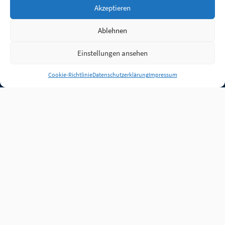
Akzeptieren
Ablehnen
Einstellungen ansehen
Anmelden
Cookie-Richtlinie
Datenschutzerklärung
Impressum
Jobs
Partner
FAQ
Quellen
Qualitätssicherung
WLO Beirat
Kontakt
Impressum
Datenschutz
Plug-in
Cookie-Richtlinie (EU)
Unsere Inhalte stehen
unter der Lizenz
CC BY
4.0
.
Für Inhalte von Partnern
achten Sie bitte auf die