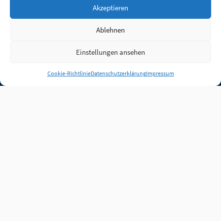
Akzeptieren
Ablehnen
Einstellungen ansehen
Anmelden
Cookie-Richtlinie
Datenschutzerklärung
Impressum
Jobs
Partner
FAQ
Quellen
Qualitätssicherung
WLO Beirat
Kontakt
Impressum
Datenschutz
Plug-in
Cookie-Richtlinie (EU)
Unsere Inhalte stehen
unter der Lizenz
CC BY
4.0
.
Für Inhalte von Partnern
achten Sie bitte auf die