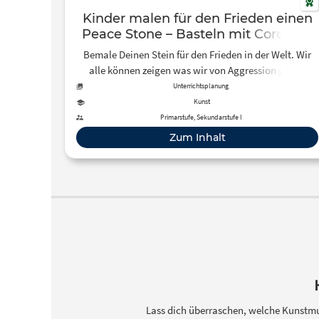
Kinder malen für den Frieden einen
Peace Stone – Basteln mit Cordula -
YouTube
Bemale Deinen Stein für den Frieden in der Welt. Wir
alle können zeigen was wir von Aggression gegen
friedvolle Menschen und Länder halten. Schicke mir ein
Unterrichtsplanung
F...
Kunst
Primarstufe, Sekundarstufe I
Zum Inhalt
Lass dich überraschen, welche Kunstm