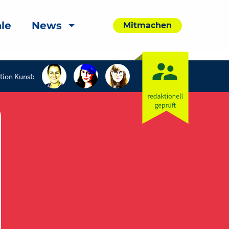
le
News
Mitmachen
tion Kunst: