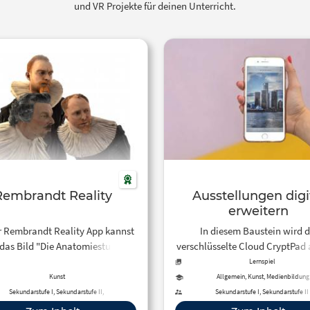
und VR Projekte für deinen Unterricht.
Rembrandt Reality
Ausstellungen digi
erweitern
r Rembrandt Reality App kannst
In diesem Baustein wird d
 das Bild "Die Anatomiestunde"
verschlüsselte Cloud CryptPad 
ingehen und Dr. Nicolaes Tulp
Möglichkeit vorgestellt, dig
Lernspiel
über die Schulter schauen.
Arbeitsergebnisse oder digital
Kunst
Allgemein, Kunst, Medienbildung
Zusatzinformationen in ei
Sekundarstufe I, Sekundarstufe II,
Sekundarstufe I, Sekundarstufe II
Erwachsenenbildung
Ausstellung zu integrieren ode