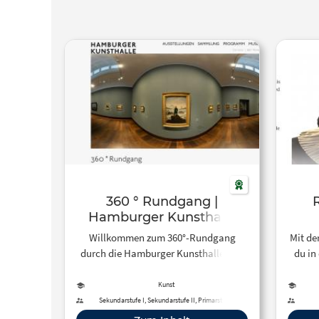
360 ° Rundgang |
Hamburger Kunsthalle
Willkommen zum 360°-Rundgang
Mit de
durch die Hamburger Kunsthalle! Die
du in
Tour umfasst 12 Säle des Museums.
hine
Kunst
Sekundarstufe I, Sekundarstufe II, Primarstufe,
Förderschule