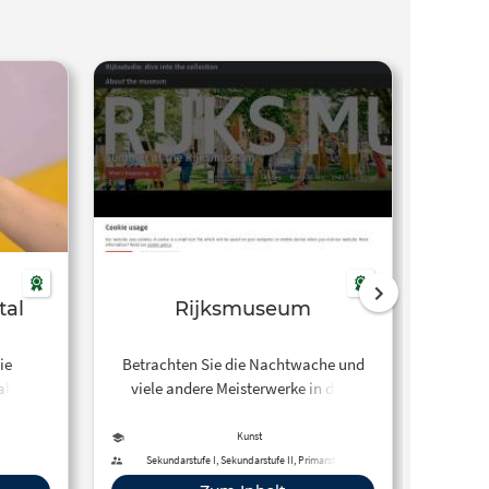
tal
Rijksmuseum
Wie
Kuns
ie
Betrachten Sie die Nachtwache und
Schon
als eine
viele andere Meisterwerke in dem
Künstl
itale
Museum der Niederlande.
es mi
isierte
Arbei
Kunst
ne
junge
Sekundarstufe I, Sekundarstufe II, Primarstufe,
Förderschule, Berufliche Bildung,
r sogar