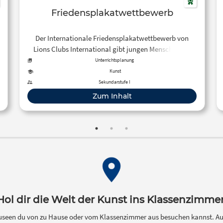
Friedensplakatwettbewerb
Der Internationale Friedensplakatwettbewerb von
Lions Clubs International gibt jungen Menschen die
Möglichkeit, Ihre Gedanken zum Thema Frieden
Unterrichtsplanung
auszudrücken.
Kunst
Sekundarstufe I
Zum Inhalt
Hol dir die Welt der Kunst ins Klassenzimmer
useen du von zu Hause oder vom Klassenzimmer aus besuchen kannst. Au