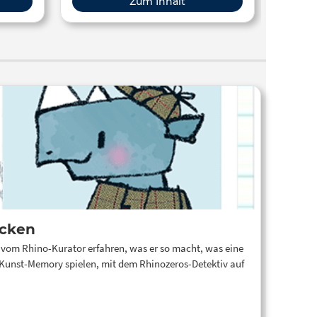
Zum Inhalt
Erwachsenenbildung
gitalen
tunde
Schüler
al
lich mit
. Wenn
eeignet
ie
in oder
s ihnen
und
erson
hdem sie
ecken
ungen
iert
 vom Rhino-Kurator erfahren, was er so macht, was eine
kurze
Kunst-Memory spielen, mit dem Rhinozeros-Detektiv auf
d die
 durch
talen