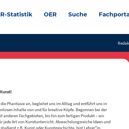
R-Statistik
OER
Suche
Fachporta
Redak
 Kunst!
gt die Phantasie an, begleitet uns im Alltag und entführt uns in
nlosen Inhalte von und für kreative Köpfe. Begonnen bei der
t anderen Fachgebieten, bis hin zum fertigen Produkt – wir
für jede Art von Kunstunterricht. Abwechslungsreiche Ideen und
u studierst z.B. Kunst oder Kunstgeschichte, bist Lehrer*in,