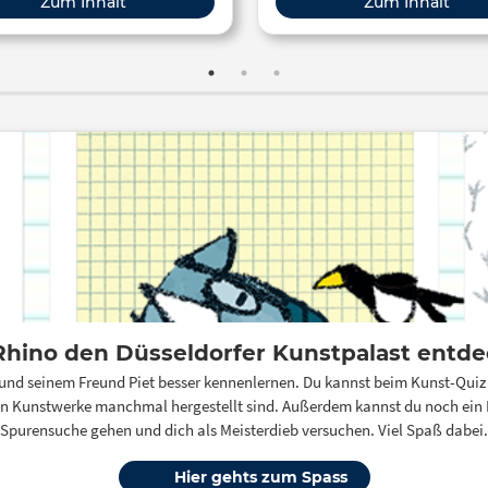
Zum Inhalt
Zum Inhalt
eine Ausstellung nur für den di
Raum zu konzipieren. Vor der hier
beschriebenen Unterrichtss
sollten die Schülerinnen und 
bereits geeignetes Materi
ausgewählt und sich diesbezüg
der Lehrperson beraten haben
das ausgewählte Material für g
befunden wurde, füllen d
Schülerinnen und Schüler alle
zu zweit ein CryptPad, welche
(je nach Jahrgangsstufe 
Vorerfahrung) von der Lehrp
zuvor eingerichtet wurde. Nac
Rhino den Düsseldorfer Kunstpalast entd
über die Datenschutzbeding
CryptPad betreffend inform
 und seinem Freund Piet besser kennenlernen. Du kannst beim Kunst-Quiz
wurden, bekommen sie eine 
en Kunstwerke manchmal hergestellt sind. Außerdem kannst du noch ein 
Einführung in den Aufbau un
Spurensuche gehen und dich als Meisterdieb versuchen. Viel Spaß dabei.
Möglichkeiten der Anwendung
die Lehrperson an einem digi
Hier gehts zum Spass