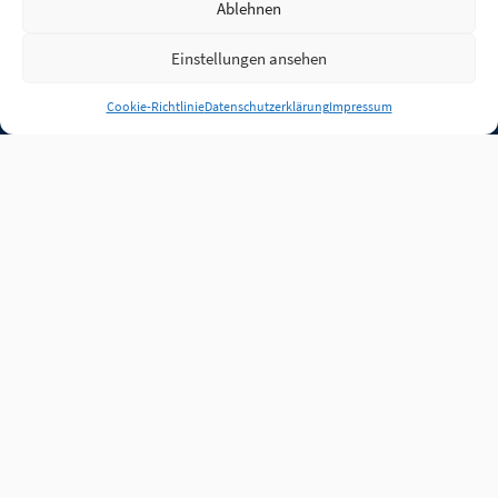
Ablehnen
Einstellungen ansehen
Anmelden
Cookie-Richtlinie
Datenschutzerklärung
Impressum
Jobs
Partner
FAQ
Quellen
Qualitätssicherung
WLO Beirat
Kontakt
Impressum
Datenschutz
Plug-in
Cookie-Richtlinie (EU)
Unsere Inhalte stehen
unter der Lizenz
CC BY
4.0
.
Für Inhalte von Partnern
achten Sie bitte auf die
Lizenzbedingungen der
verlinkten Webseiten.