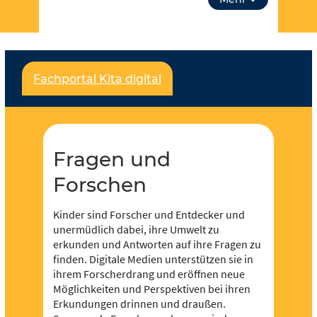
aus Fragen und Forschen. Über “unsere Themen”
kannst du auch tiefer in Lehrplanthemen
eintauchen und spezielle Materialien finden. Lass
dich inspirieren!
Fachportal Kita digital
Für jeden und jede ist etwas dabei und es soll
noch viel mehr werden – dafür brauchen wir deine
Unterstützung,
werde Teil der Community
! Du
kannst in Redaktionen mitarbeiten und eigene
Inhalte hochladen und der Community zur
Fragen und
Verfügung stellen.
Forschen
Kinder sind Forscher und Entdecker und
unermüdlich dabei, ihre Umwelt zu
erkunden und Antworten auf ihre Fragen zu
finden. Digitale Medien unterstützen sie in
ihrem Forscherdrang und eröffnen neue
Möglichkeiten und Perspektiven bei ihren
Erkundungen drinnen und draußen.