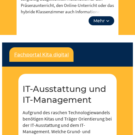
Präsenzunterricht, den Online-Unterricht oder das
hybride Klassenzimmer auch Informationen zu
Events, Fortbidungsangeboten und zum Neusten
Mehr
aus IT-Ausstattung und IT-Management. Über
“unsere Themen” kannst du auch tiefer in
Lehrplanthemen eintauchen und spezielle
Materialien finden. Lass dich inspirieren!
Fachportal Kita digital
Für jeden und jede ist etwas dabei und es soll
noch viel mehr werden – dafür brauchen wir deine
Unterstützung,
werde Teil der Community
! Du
kannst in Redaktionen mitarbeiten und eigene
Inhalte hochladen und der Community zur
IT-Ausstattung und
Verfügung stellen.
IT-Management
Aufgrund des raschen Technologiewandels
benötigen Kitas und Träger Orientierung bei
der IT-Ausstattung und dem IT-
Management. Welche Grund- und