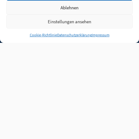
Ablehnen
Einstellungen ansehen
Anmelden
Cookie-Richtlinie
Datenschutzerklärung
Impressum
Jobs
Partner
FAQ
Quellen
Qualitätssicherung
WLO Beirat
Kontakt
Impressum
Datenschutz
Plug-in
Cookie-Richtlinie (EU)
Unsere Inhalte stehen
unter der Lizenz
CC BY
4.0
.
Für Inhalte von Partnern
achten Sie bitte auf die
Lizenzbedingungen der
verlinkten Webseiten.