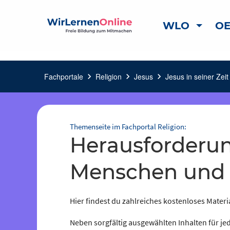
WLO
OE
Fachportale
chevron_right
Religion
chevron_right
Jesus
chevron_right
Jesus in seiner Zei
Themenseite im Fachportal Religion:
Herausforderungen Jesu für
Menschen und
Hier findest du zahlreiches kostenloses Materia
Neben sorgfältig ausgewählten Inhalten für jed