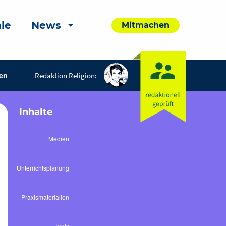
le
News
Mitmachen
en
Redaktion Religion:
Inhalte