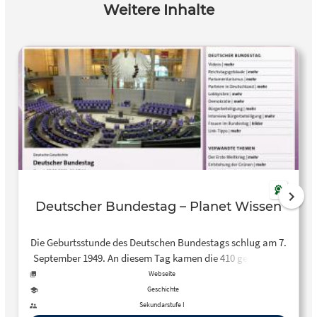
Weitere Inhalte
Deutscher Bundestag – Planet Wissen
Die Geburtsstunde des Deutschen Bundestags schlug am 7.
September 1949. An diesem Tag kamen die 410 gewählten
Abgeordneten zum ersten Mal im Bundeshaus in Bonn
Webseite
zusammen. Seither hat sich viel verändert.
Geschichte
Sekundarstufe I