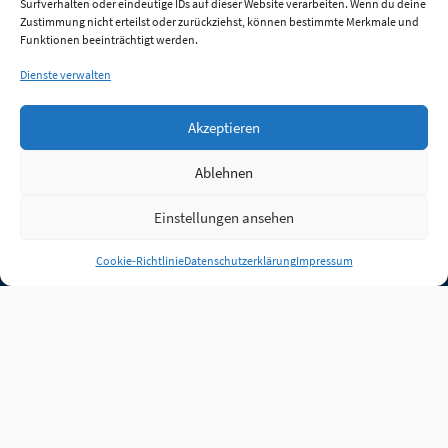
Surfverhalten oder eindeutige IDs auf dieser Website verarbeiten. Wenn du deine
Zustimmung nicht erteilst oder zurückziehst, können bestimmte Merkmale und
Funktionen beeinträchtigt werden.
Dienste verwalten
Akzeptieren
Ablehnen
Einstellungen ansehen
Anmelden
Cookie-Richtlinie
Datenschutzerklärung
Impressum
Jobs
Partner
FAQ
Quellen
Qualitätssicherung
WLO Beirat
Kontakt
Impressum
Datenschutz
Plug-in
Cookie-Richtlinie (EU)